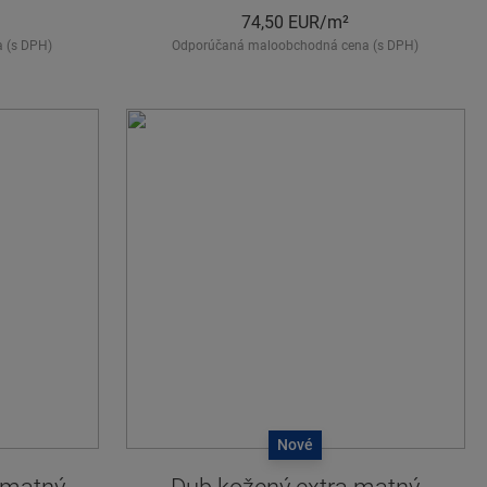
74,50
EUR/m²
 (s DPH)
Odporúčaná maloobchodná cena (s DPH)
Nové