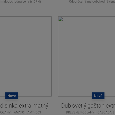
 maloobchodná cena (s DPH)
Odporúčaná maloobchodná cena
Nové
Nové
d slnka extra matný
Dub svetlý gaštan ext
ODLAHY
AMATO
AMT4003
DREVENÉ PODLAHY
CASCADA