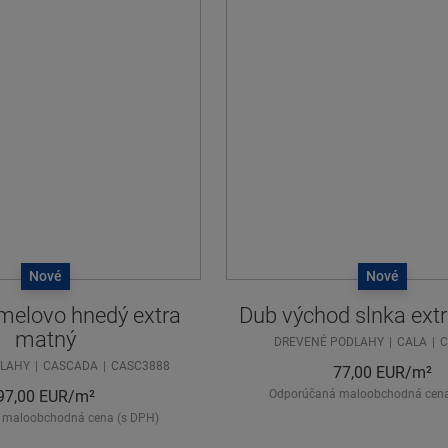
Nové
Nové
melovo hnedý extra
Dub východ slnka ext
matný
DREVENÉ PODLAHY
CALA
C
DLAHY
CASCADA
CASC3888
77,00
EUR/m²
97,00
EUR/m²
Odporúčaná maloobchodná cena
 maloobchodná cena (s DPH)