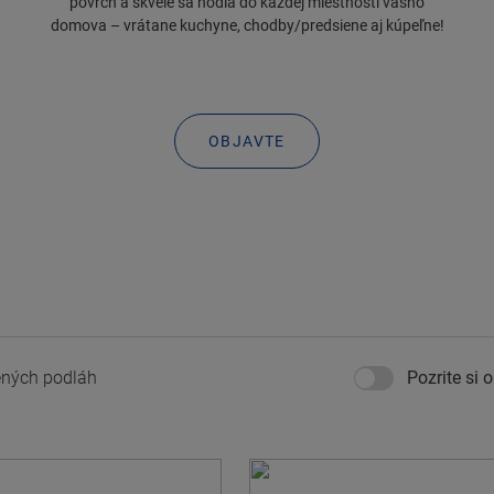
povrch a skvele sa hodia do každej miestnosti vášho
domova – vrátane kuchyne, chodby/predsiene aj kúpeľne!
OBJAVTE
ných podláh
Pozrite si 