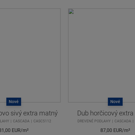
Nové
Nové
ovo sivý extra matný
Dub horčicový extr
DLAHY
CASCADA
CASC5112
DREVENÉ PODLAHY
CASCADA
81,00
EUR/m²
87,00
EUR/m²