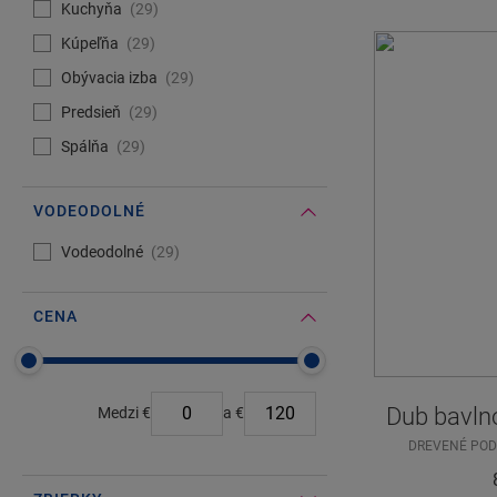
Kuchyňa
29
Kúpeľňa
29
Obývacia izba
29
Predsieň
29
Spálňa
29
VODEODOLNÉ
#Select#
Vodeodolné
Vodeodolné
29
CENA
#Select#
Cena
Dub bavln
Medzi
€
a
€
DREVENÉ PO