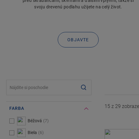
pred škrabancami, škvrnami a ďalšími vplyvmi, takže si
svoju drevenú podlahu užijete na celý život.
OBJAVTE
#SearchLabel#
15 z
29
zobraze
FARBA
#Select#
Farba
Béžová
7
Biela
6