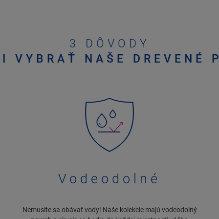
3 DÔVODY
SI VYBRAŤ NAŠE DREVENÉ 
Vodeodolné
Nemusíte sa obávať vody! Naše kolekcie majú vodeodolný