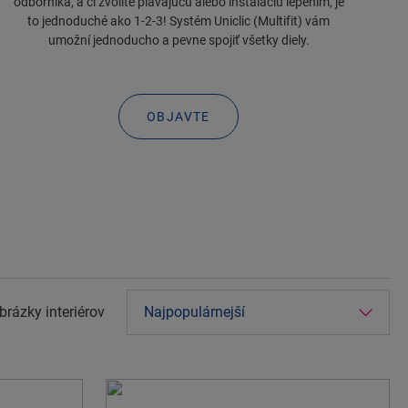
odborníka, a či zvolíte plávajúcu alebo inštaláciu lepením, je
to jednoduché ako 1-2-3! Systém Uniclic (Multifit) vám
umožní jednoducho a pevne spojiť všetky diely.
OBJAVTE
obrázky interiérov