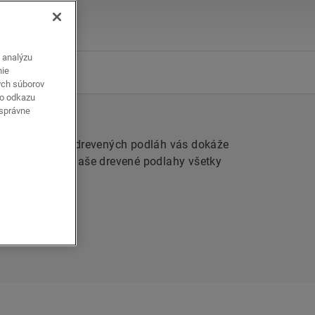
a analýzu
talácia
nie
ých súborov
ho odkazu
 správne
 prirodzené čaro drevených podláh vás dokáže
a štýlov splnia naše drevené podlahy všetky
HY