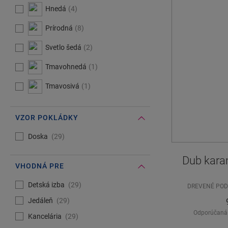
Hnedá
4
Prírodná
8
Svetlo šedá
2
Tmavohnedá
1
Tmavosivá
1
VZOR POKLÁDKY
#Select#
Vzor pokládky
Doska
29
Dub kara
VHODNÁ PRE
#Select#
Vhodná pre
Detská izba
29
DREVENÉ PO
Jedáleň
29
Odporúčaná
Kancelária
29