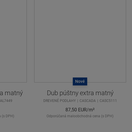
Nové
ra matný
Dub púštny extra matný
AL7449
DREVENÉ PODLAHY
CASCADA
CASC5111
87,50
EUR/m²
 (s DPH)
Odporúčaná maloobchodná cena (s DPH)