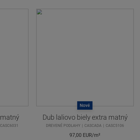
Nové
a matný
Dub laliovo biely extra matný
CASC6031
DREVENÉ PODLAHY
CASCADA
CASC5106
97,00
EUR/m²