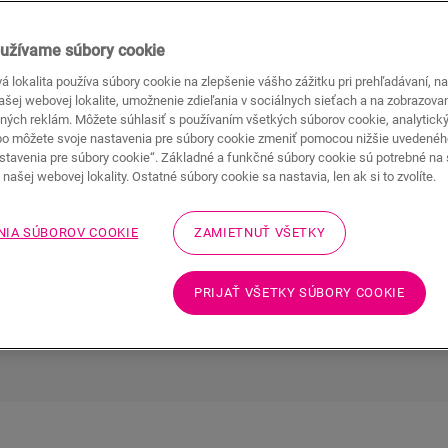
užívame súbory cookie
 lokalita používa súbory cookie na zlepšenie vášho zážitku pri prehľadávaní, n
deodolné
Wood for Life
Ľahká inš
našej webovej lokalite, umožnenie zdieľania v sociálnych sieťach a na zobrazova
ných reklám. Môžete súhlasiť s používaním všetkých súborov cookie, analytick
bo môžete svoje nastavenia pre súbory cookie zmeniť pomocou nižšie uvedené
stavenia pre súbory cookie“. Základné a funkčné súbory cookie sú potrebné na
našej webovej lokality. Ostatné súbory cookie sa nastavia, len ak si to zvolíte.
Hľadáte teplý a autentický interiér? Iba
očariť. Vďaka bohatej kolekcii dizajnov 
NIA SÚBOROV COOKIE
ZAMIETNUŤ VŠETKY
teplý a
vaše priania.
nteriér
PRIJAŤ VŠETKY SÚBORY COOKIE
OBJAVTE VŠETKY DREVENÉ PODLA