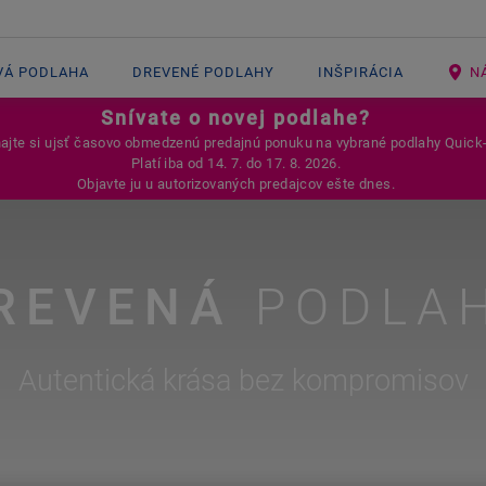
VÁ PODLAHA
DREVENÉ PODLAHY
INŠPIRÁCIA
N
Snívate o novej podlahe?
jte si ujsť časovo obmedzenú predajnú ponuku na vybrané podlahy Quick
Platí iba od 14. 7. do 17. 8. 2026.
Objavte ju u autorizovaných predajcov ešte dnes.
REVENÁ
PODLA
Autentická krása bez kompromisov