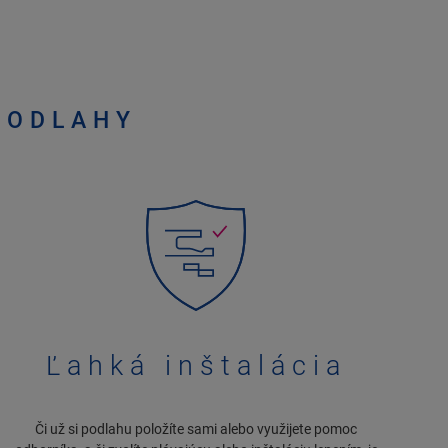
PODLAHY
Ľahká inštalácia
Či už si podlahu položíte sami alebo využijete pomoc