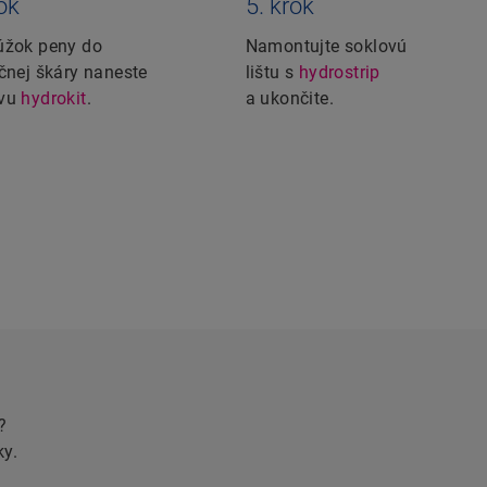
rok
5. krok
úžok peny do
Namontujte soklovú
ačnej škáry naneste
lištu s
hydrostrip
avu
hydrokit
.
a ukončite.
?
ky.