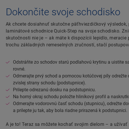
Dokončite svoje schodisko
Ak chcete dosiahnuť skutočne päťhviezdičkový výsledok, 
laminátové schodnice Quick-Step na svoje schodisko. Zni
skutočnosti nie je – ak máte k dispozícii lepidlo, meracie
trochu základných remeselných zručností, stačí postupov
Odstráňte zo schodov starú podlahovú krytinu a uistite sa
rovné.
Odmerajte prvý schod a pomocou kotúčovej píly odrežte
zvislej strany schodu (podstupnice).
Prilepte odrezanú dosku na podstupnicu.
Na horný okraj schodu položte hliníkový profil a naskrut
Odmerajte vodorovnú časť schodu (stupnicu), odrežte d
a prilepte ju tak, aby bola riadne prirazená k podstupnici.
A je to! Teraz sa môžete kochať svojim dielom – a užívať 