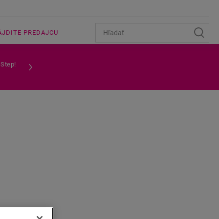
ÁJDITE PREDAJCU
-Step!
AHU