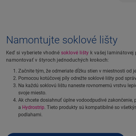
Namontujte soklové lišty
Keď si vyberiete vhodné
soklové lišty
k vašej laminátovej 
namontovať v štyroch jednoduchých krokoch:
Začnite tým, že odmeriate dĺžku stien v miestnosti od 
Pomocou kotúčovej píly odrežte soklové lišty pod spr
Na každú soklovú lištu naneste rovnomernú vrstvu lepid
svoje miesto.
Ak chcete dosiahnuť úplne vodoodpudivé zakončenie, p
a
Hydrostrip
. Tieto produkty sú kompatibilné so všetk
podlahami.