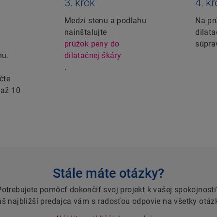
3. krok
4. k
Medzi stenu a podlahu
Na pr
nainštalujte
dilat
prúžok peny do
súpr
hu.
dilatačnej škáry
.
čte
 až 10
Stále máte otázky?
Potrebujete pomôcť dokončiť svoj projekt k vašej spokojnosti
š najbližší predajca vám s radosťou odpovie na všetky otáz