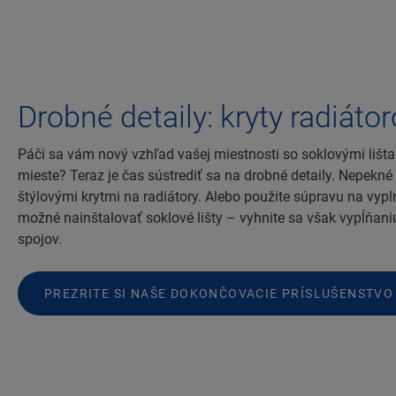
Drobné detaily: kryty radiáto
Páči sa vám nový vzhľad vašej miestnosti so soklovými lišt
mieste? Teraz je čas sústrediť sa na drobné detaily. Nepekné 
štýlovými krytmi na radiátory. Alebo použite súpravu na vypln
možné nainštalovať soklové lišty – vyhnite sa však vypĺňani
spojov.
PREZRITE SI NAŠE DOKONČOVACIE PRÍSLUŠENSTVO