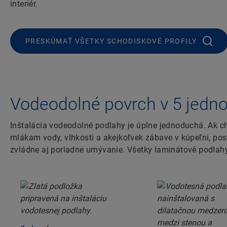
interiér.
PRESKÚMAŤ VŠETKY SCHODISKOVÉ PROFILY
Vodeodolné povrch v 5 jedn
Inštalácia vodeodolné podlahy je úplne jednoduchá. Ak chc
mlákam vody, vlhkosti a akejkoľvek zábave v kúpeľni, po
zvládne aj poriadne umývanie. Všetky laminátové podlah