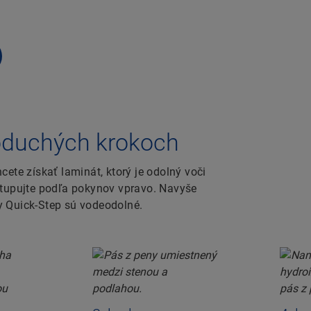
oduchých krokoch
ete získať laminát, ktorý je odolný voči
stupujte podľa pokynov vpravo. Navyše
y Quick-Step sú vodeodolné.