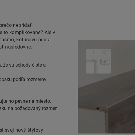
prečo nepridať
e to komplikovane? Ale v
 pásmo, kotúčovú pílu a
ať nasledovne:
, že sú schody čisté a
 dosku podľa rozmerov
kujte ho pevne na miesto.
osku na požadovaný rozmer
si svoj nový štýlový