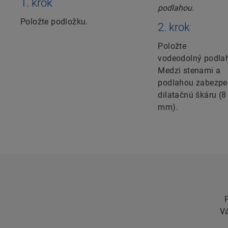
1. krok
Položte podložku.
2. krok
Položte
vodeodolný podla
Medzi stenami a
podlahou zabezpe
dilatačnú škáru (8
mm).
Vá