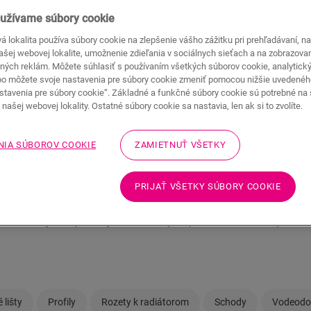
užívame súbory cookie
 lokalita používa súbory cookie na zlepšenie vášho zážitku pri prehľadávaní, n
našej webovej lokalite, umožnenie zdieľania v sociálnych sieťach a na zobrazova
ných reklám. Môžete súhlasiť s používaním všetkých súborov cookie, analytick
bo môžete svoje nastavenia pre súbory cookie zmeniť pomocou nižšie uvedené
stavenia pre súbory cookie“. Základné a funkčné súbory cookie sú potrebné na
našej webovej lokality. Ostatné súbory cookie sa nastavia, len ak si to zvolíte.
e svoju laminátovú podlahu Q
štýlovo
NIA SÚBOROV COOKIE
ZAMIETNUŤ VŠETKY
m majiteľom novej luxusnej laminátovej podlahy Quick-Step. C
ečnú úpravu v podobe soklových líšt a zakončovacích profilov
PRIJAŤ VŠETKY SÚBORY COOKIE
Tu nájdete soklové lišty a zakončovacie profily, ktoré sa h
dizajnu z ponuky
laminátových podláh
Quick-Step.
 lišty
Profily
Rozety k radiátorom
Schody
Vodeodo