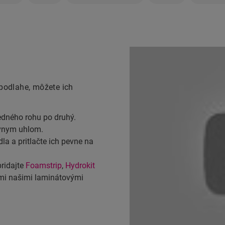
podlahe, môžete ich
jedného rohu po druhý.
ávnym uhlom.
la a pritlačte ich pevne na
ridajte
Foamstrip
,
Hydrokit
ými našimi laminátovými