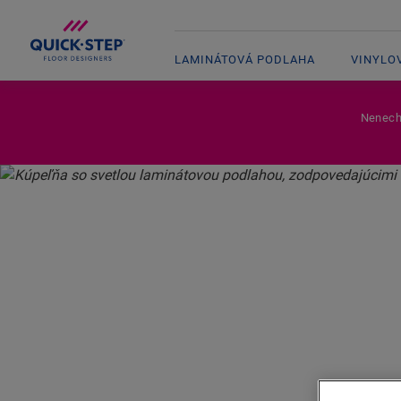
LAMINÁTOVÁ PODLAHA
VINYLO
Nenecha
DOMOVSKÁ STRÁNKA
LAMINÁT
PROFILY A OBRÚBENIE
LAM