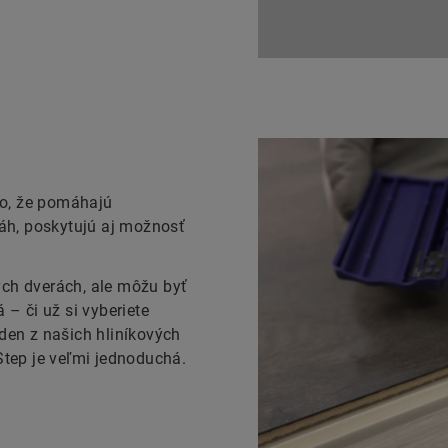
ho, že pomáhajú
h, poskytujú aj možnosť
ých dverách, ale môžu byť
 – či už si vyberiete
eden z našich hliníkových
-Step je veľmi jednoduchá.