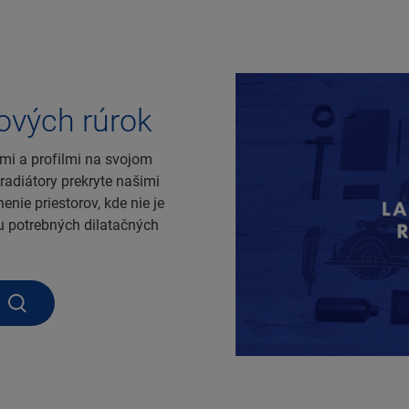
rových rúrok
ami a profilmi na svojom
radiátory prekryte našimi
enie priestorov, kde nie je
u potrebných dilatačných