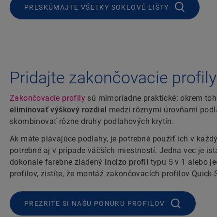
PRESKÚMAJTE VŠETKY SOKLOVÉ LIŠTY
Pridajte zakončovacie profily
Zakončovacie profily
sú mimoriadne praktické: okrem to
eliminovať výškový rozdiel
medzi rôznymi úrovňami podlá
skombinovať rôzne druhy podlahových krytín.
Ak máte plávajúce podlahy, je potrebné použiť ich v každ
potrebné aj v prípade väčších miestností. Jedna vec je istá
dokonale farebne zladený
Incizo profil
typu 5 v 1 alebo j
profilov, zistíte, že montáž zakončovacích profilov Quick
PREZRITE SI NAŠU PONUKU PROFILOV