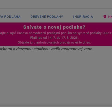
VÁ PODLAHA
DREVENÉ PODLAHY
INŠPIRÁCIA
N
Snívate o novej podlahe?
jte si ujsť časovo obmedzenú predajnú ponuku na vybrané podlahy Quick
Platí iba od 14. 7. do 17. 8. 2026.
Objavte ju u autorizovaných predajcov ešte dnes.
AKO ZAKONČIŤ
INÁTOVÚ PODL