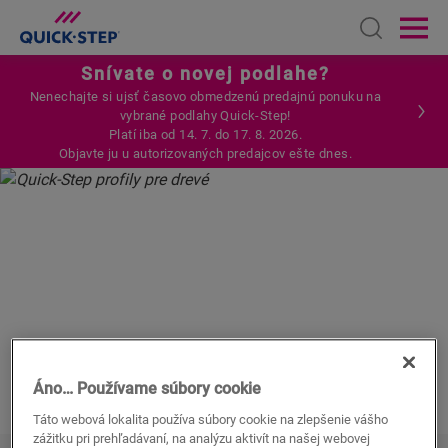
Open sear
Ope
Snívate o novej podlahe?
Nenechajte si ujsť časovo obmedzenú predajnú ponuku na
vybrané podlahy Quick-Step!
Platí iba od 14. 7. do 17. 8. 2026.
Objavte ju u autorizovaných predajcov ešte dnes.
DOMOVSKÁ STRÁNKA
DREVENÉ PODLAHY QUICK-STEP
PRÍSLUŠENSTVO
PROFILY NA DREVENÉ PODLAHY
PROFILY
PRE DREVENÉ PODLAHY
Áno… Používame súbory cookie
Táto webová lokalita používa súbory cookie na zlepšenie vášho
zážitku pri prehľadávaní, na analýzu aktivít na našej webovej