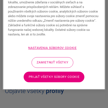
lokalite, umožnenie zdieľania v sociálnych sieťach a na
Profily na drevené podlahy
:
zobrazovanie prispôsobených reklám. Môžete súhlasiť s
používaním všetkých súborov cookie, analytických súborov cookie
pre premostenie výšok a typov
alebo môžete svoje nastavenia pre súbory cookie zmeniť pomocou
nižšie uvedeného odkazu „Zmeniť nastavenia pre súbory cookie“.
podláh
Základné a funkčné súbory cookie sú potrebné na správne
fungovanie našej webovej lokality. Ostatné súbory cookie sa
nastavia, len ak si to zvolíte.
Incizo od Quick-Step je multifunkčný ukončovací profil,
ktorý môžete použiť na zakončenie podlahy aj schodov
vo farebne zladených odtieňoch
. Jednoduchým rezom
NASTAVENIA SÚBOROV COOKIE
do profilu Incizo dosiahnete požadovaný tvar –
dokonalý
prechod na iný typ podlahy
alebo
štýlové prekrytie
ZAMIETNUŤ VŠETKY
dilatačnej škáry
.
PRIJAŤ VŠETKY SÚBORY COOKIE
Objavte všetky
profily