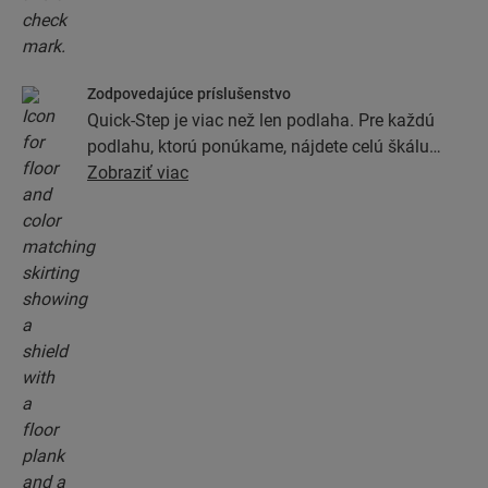
Zodpovedajúce príslušenstvo
Quick-Step je viac než len podlaha. Pre každú
podlahu, ktorú ponúkame, nájdete celú škálu
príslušenstva vrátane podkladových vrstiev,
Zobraziť viac
dokončovacích profilov a soklových líšt, ktoré sa
dokonale zhodujú s farbou podlahy.