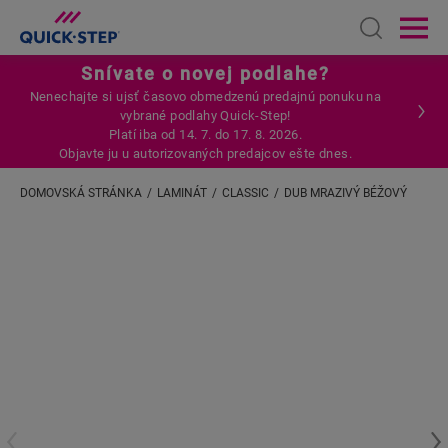
Open sear
Ope
Snívate o novej podlahe?
Nenechajte si ujsť časovo obmedzenú predajnú ponuku na
vybrané podlahy Quick-Step!
Platí iba od 14. 7. do 17. 8. 2026.
Objavte ju u autorizovaných predajcov ešte dnes.
DOMOVSKÁ STRÁNKA
LAMINÁT
CLASSIC
DUB MRAZIVÝ BÉŽOVÝ
Zadajte svoju lokalitu