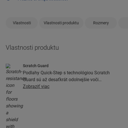
Vlastnosti
Vlastnosti produktu
Rozmery
Vlastnosti produktu
Scratch Guard
Podlahy Quick-Step s technológiou Scratch
Guard sú až desaťkrát odolnejšie voči
poškriabaniu ako podlahy bez nej.
Zobraziť viac