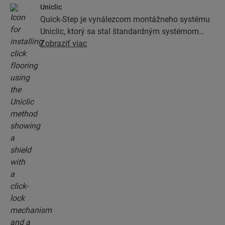
Uniclic
Quick-Step je vynálezcom montážneho systému
Uniclic, ktorý sa stal štandardným systémom
montáže zacvaknutím. Vďaka revolučnému a
Zobraziť viac
patentovanému systému zacvakávania môžete
spájať podlahové dosky jednoduchým
zacvaknutím.