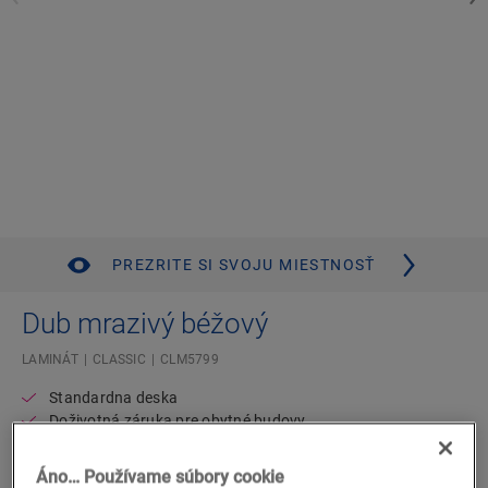
PREZRITE SI SVOJU MIESTNOSŤ
Dub mrazivý béžový
LAMINÁT
CLASSIC
CLM5799
Standardna deska
Doživotná záruka pre obytné budovy
Kompatibilné s podlahovým kúrením a chladením
Vodoodolné
Áno… Používame súbory cookie