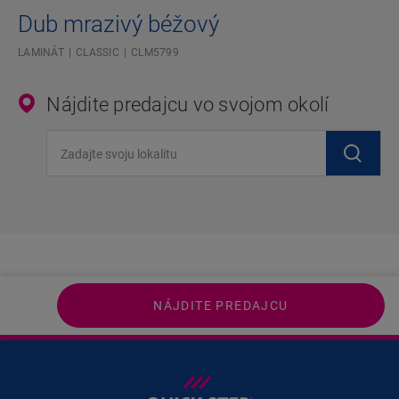
Dub mrazivý béžový
LAMINÁT
CLASSIC
CLM5799
Nájdite predajcu vo svojom okolí
Zadajte svoju lokalitu
NÁJDITE PREDAJCU