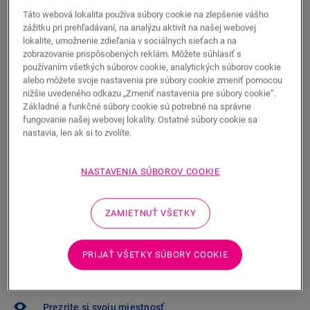
24,65
Táto webová lokalita používa súbory cookie na zlepšenie vášho
EUR/m²
zážitku pri prehľadávaní, na analýzu aktivít na našej webovej
Odporúčaná maloobchodná cena (s DPH)
lokalite, umožnenie zdieľania v sociálnych sieťach a na
zobrazovanie prispôsobených reklám. Môžete súhlasiť s
Nájdite predajcu vo svojom okolí
používaním všetkých súborov cookie, analytických súborov cookie
alebo môžete svoje nastavenia pre súbory cookie zmeniť pomocou
Chcete vidieť túto podlahu naživo? Máte ešte nejaké
nižšie uvedeného odkazu „Zmeniť nastavenia pre súbory cookie“.
otázky? Žiadny problém! Vždy sa nájde v blízkom
Základné a funkčné súbory cookie sú potrebné na správne
fungovanie našej webovej lokality. Ostatné súbory cookie sa
okolí predajca Quick-Step.
nastavia, len ak si to zvolíte.
NASTAVENIA SÚBOROV COOKIE
HĽADAŤ
ZAMIETNUŤ VŠETKY
PRIJAŤ VŠETKY SÚBORY COOKIE
Nie ste si istí, či sa táto podlaha hodí
k vášmu štýlu alebo potrebám?
Prezrite si svoju miestnosť