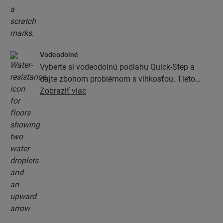
Vodeodolné
Vyberte si vodeodolnú podlahu Quick-Step a
dajte zbohom problémom s vlhkosťou. Tieto
podlahy majú výnimočne štýlový a prírodný
Zobraziť viac
vzhľad a zároveň sú 100% odolné voči vlhkosti,
vďaka čomu je ich umývanie jednoduchšie než
kedykoľvek predtým.