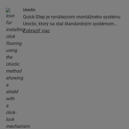
Uniclic
Quick-Step je vynálezcom montážneho systému
Uniclic, ktorý sa stal štandardným systémom
montáže zacvaknutím. Vďaka revolučnému a
Zobraziť viac
patentovanému systému zacvakávania môžete
spájať podlahové dosky jednoduchým
zacvaknutím.