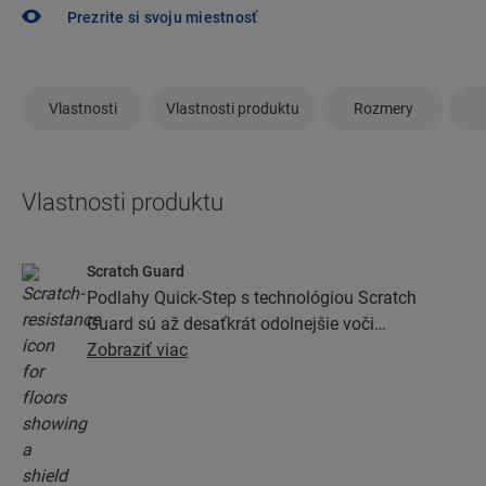
Prezrite si svoju miestnosť
Vlastnosti
Vlastnosti produktu
Rozmery
Vlastnosti produktu
Scratch Guard
Podlahy Quick-Step s technológiou Scratch
Guard sú až desaťkrát odolnejšie voči
poškriabaniu ako podlahy bez nej.
Zobraziť viac