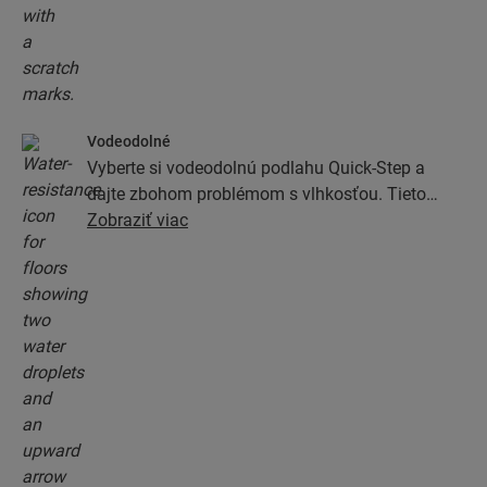
Vodeodolné
Vyberte si vodeodolnú podlahu Quick-Step a
dajte zbohom problémom s vlhkosťou. Tieto
podlahy majú výnimočne štýlový a prírodný
Zobraziť viac
vzhľad a zároveň sú 100% odolné voči vlhkosti,
vďaka čomu je ich umývanie jednoduchšie než
kedykoľvek predtým.