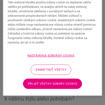
20-ročná záruka na obytné budovy
Táto webová lokalita používa súbory cookie na zlepšenie vášho
zážitku pri prehľadávaní, na analýzu aktivít na našej webovej
16,95
EUR/m²
lokalite, umožnenie zdieľania v sociálnych sieťach a na
zobrazovanie prispôsobených reklám. Môžete súhlasiť s
Odporúčaná maloobchodná cena (s DPH)
používaním všetkých súborov cookie, analytických súborov cookie
alebo môžete svoje nastavenia pre súbory cookie zmeniť pomocou
Nájdite predajcu vo svojom okolí
nižšie uvedeného odkazu „Zmeniť nastavenia pre súbory cookie“.
Základné a funkčné súbory cookie sú potrebné na správne
Chcete vidieť túto podlahu naživo? Máte ešte nejaké
fungovanie našej webovej lokality. Ostatné súbory cookie sa
otázky? Žiadny problém! Vždy sa nájde v blízkom
nastavia, len ak si to zvolíte.
okolí predajca Quick-Step.
NASTAVENIA SÚBOROV COOKIE
ZAMIETNUŤ VŠETKY
HĽADAŤ
PRIJAŤ VŠETKY SÚBORY COOKIE
Nie ste si istí, či sa táto podlaha hodí
k vášmu štýlu alebo potrebám?