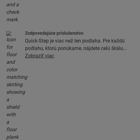
Zodpovedajúce príslušenstvo
Quick-Step je viac než len podlaha. Pre každú
podlahu, ktorú ponúkame, nájdete celú škálu
príslušenstva vrátane podkladových vrstiev,
Zobraziť viac
dokončovacích profilov a soklových líšt, ktoré sa
dokonale zhodujú s farbou podlahy.