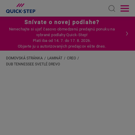
Open sear
Ope
Snívate o novej podlahe?
Nenechajte si ujsť časovo obmedzenú predajnú ponuku na
vybrané podlahy Quick-Step!
Platí iba od 14. 7. do 17. 8. 2026.
Objavte ju u autorizovaných predajcov ešte dnes.
DOMOVSKÁ STRÁNKA
LAMINÁT
CREO
DUB TENNESSEE SVETLÉ DREVO
Zadajte svoju lokalitu