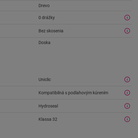
Drevo
0 drážky
Bez skosenia
Doska
Uniclic
Kompatibilná s podlahovým kúrením
Hydroseal
Klassa 32