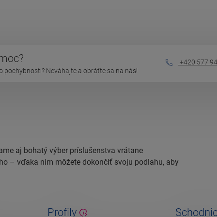
omoc?
+420 577 94
o pochybnosti? Neváhajte a obráťte sa na nás!
ame aj bohatý výber príslušenstva vrátane
ieho – vďaka nim môžete dokončiť svoju podlahu, aby
Profily
Schodni