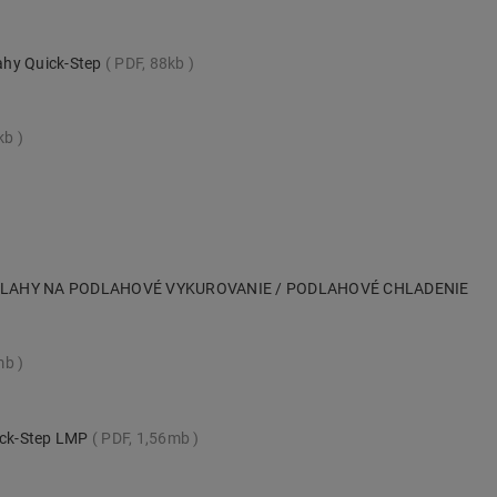
ahy Quick-Step
PDF, 88kb
kb
ODLAHY NA PODLAHOVÉ VYKUROVANIE / PODLAHOVÉ CHLADENIE
mb
uick-Step LMP
PDF, 1,56mb