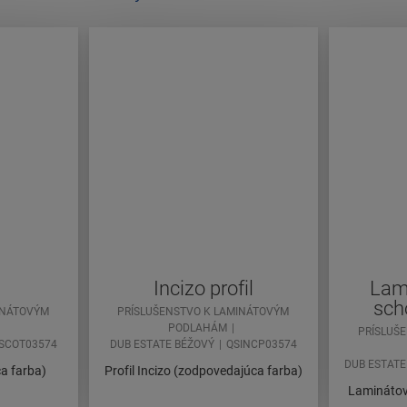
Incizo profil
Lami
sch
INÁTOVÝM
PRÍSLUŠENSTVO K LAMINÁTOVÝM
PODLAHÁM
PRÍSLUŠ
SCOT03574
DUB ESTATE BÉŽOVÝ
QSINCP03574
DUB ESTATE
a farba)
Profil Incizo (zodpovedajúca farba)
Laminátové