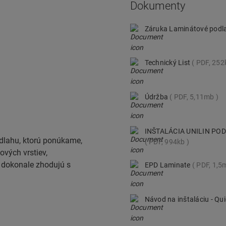
Dokumenty
Záruka Laminátové podl
Technický List
PDF, 252
Údržba
PDF, 5,11mb
INŠTALÁCIA UNILIN P
odlahu, ktorú ponúkame,
PDF, 994kb
ových vrstiev,
a dokonale zhodujú s
EPD Laminate
PDF, 1,5
Návod na inštaláciu - Q