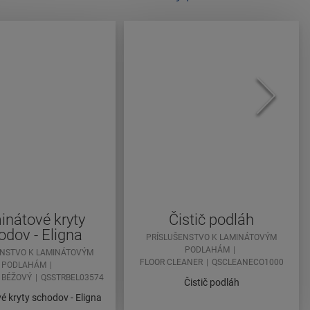
nátové kryty
Čistič podláh
odov - Eligna
PRÍSLUŠENSTVO K LAMINÁTOVÝM
PODLAHÁM
ENSTVO K LAMINÁTOVÝM
FLOOR CLEANER
QSCLEANECO1000
PODLAHÁM
 BÉŽOVÝ
QSSTRBEL03574
Čistič podláh
 kryty schodov - Eligna