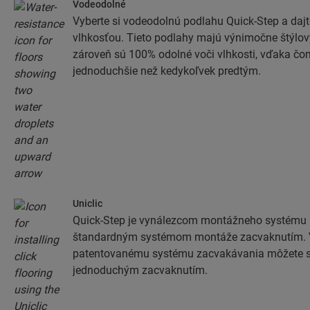
Vodeodolné
Vyberte si vodeodolnú podlahu Quick-Step a da
vlhkosťou. Tieto podlahy majú výnimočne štýlov
zároveň sú 100% odolné voči vlhkosti, vďaka čo
jednoduchšie než kedykoľvek predtým.
Uniclic
Quick-Step je vynálezcom montážneho systému Un
štandardným systémom montáže zacvaknutím. 
patentovanému systému zacvakávania môžete s
jednoduchým zacvaknutím.