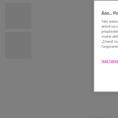
Áno… Po
Táto webová
aktivít na 
prispôsobe
cookie ale
„Zmeniť na
fungovanie 
NASTAVE