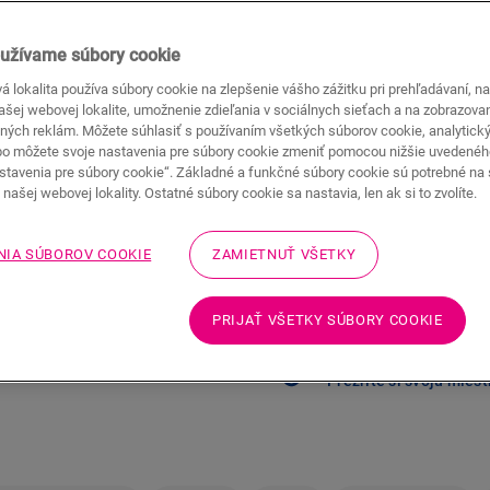
Odporúčaná maloobchodná cena 
užívame súbory cookie
Nájdite predajcu
 lokalita používa súbory cookie na zlepšenie vášho zážitku pri prehľadávaní, n
Chcete vidieť túto podla
našej webovej lokalite, umožnenie zdieľania v sociálnych sieťach a na zobrazova
sa nájde v blízkom okolí 
ných reklám. Môžete súhlasiť s používaním všetkých súborov cookie, analytick
bo môžete svoje nastavenia pre súbory cookie zmeniť pomocou nižšie uvedené
stavenia pre súbory cookie“. Základné a funkčné súbory cookie sú potrebné na
našej webovej lokality. Ostatné súbory cookie sa nastavia, len ak si to zvolíte.
NIA SÚBOROV COOKIE
ZAMIETNUŤ VŠETKY
Nie ste si istí, či s
PRIJAŤ VŠETKY SÚBORY COOKIE
potrebám?
Prezrite si svoju mies