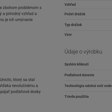
Vzhľad
jte zbohom problémom s
ý a prírodný vzhľad a
Počet drážok
mu je ich umývanie
Typ drážok
Vzor
Údaje o výrobku
Systém kliknutí
Podlahové kúrenie
iclic, ktorý sa stal
Vďaka revolučnému a
Technológia odolná voči vode
pájať podlahové dosky
Trieda použitia