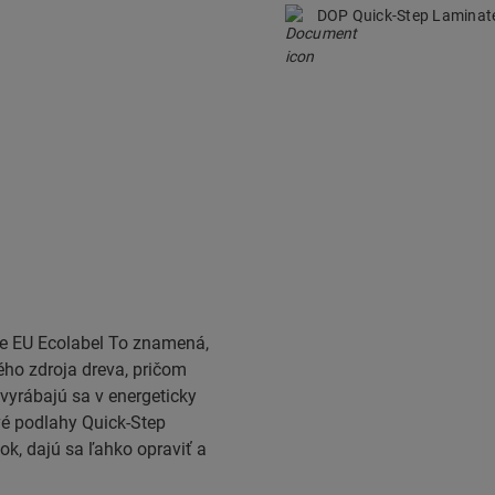
DOP Quick-Step Lamina
ie EU Ecolabel To znamená,
ého zdroja dreva, pričom
vyrábajú sa v energeticky
é podlahy Quick-Step
ok, dajú sa ľahko opraviť a