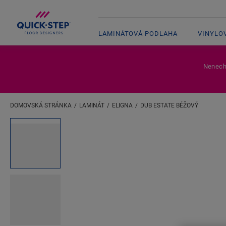
LAMINÁTOVÁ PODLAHA
VINYLO
Nenecha
DOMOVSKÁ STRÁNKA
LAMINÁT
ELIGNA
DUB ESTATE BÉŽOVÝ
Zadajte svoju lokalitu
Open image in lightbox