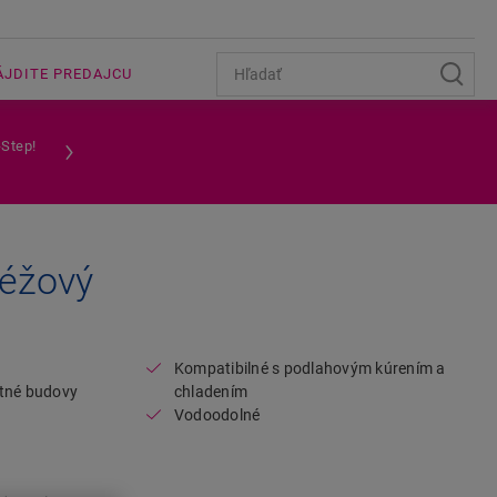
ÁJDITE PREDAJCU
-Step!
béžový
Open image in lightbox
Kompatibilné s podlahovým kúrením a
ytné budovy
chladením
Vodoodolné