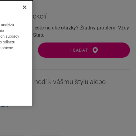
(s DPH)
 vo svojom okolí
a analýzu
hu naživo? Máte ešte nejaké otázky? Žiadny problém! Vždy
nie
predajca Quick-Step.
ých súborov
ho odkazu
 správne
HĽADAŤ
a táto podlaha hodí k vášmu štýlu alebo
tnosť