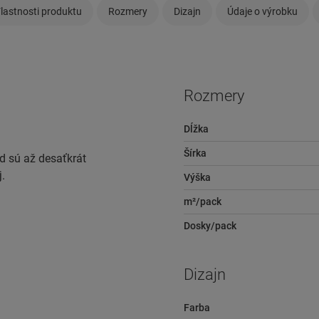
lastnosti produktu
Rozmery
Dizajn
Údaje o výrobku
Rozmery
Dĺžka
Šírka
d sú až desaťkrát
.
Výška
m²/pack
Dosky/pack
Dizajn
Farba