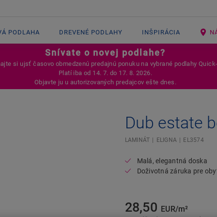
VÁ PODLAHA
DREVENÉ PODLAHY
INŠPIRÁCIA
N
Snívate o novej podlahe?
jte si ujsť časovo obmedzenú predajnú ponuku na vybrané podlahy Quick
Platí iba od 14. 7. do 17. 8. 2026.
Objavte ju u autorizovaných predajcov ešte dnes.
Dub estate 
Open image in lightbox
LAMINÁT
ELIGNA
EL3574
Malá, elegantná doska
Doživotná záruka pre ob
28,50
EUR/m²