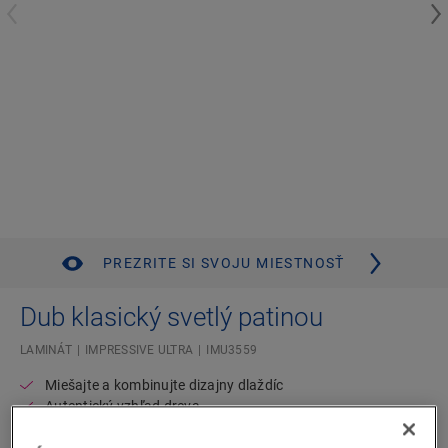
PREZRITE SI SVOJU MIESTNOSŤ
Dub klasický svetlý patinou
LAMINÁT
IMPRESSIVE ULTRA
IMU3559
Miešajte a kombinujte dizajny dlaždíc
Autentický vzhľad dreva
Doživotná záruka pre obytné budovy