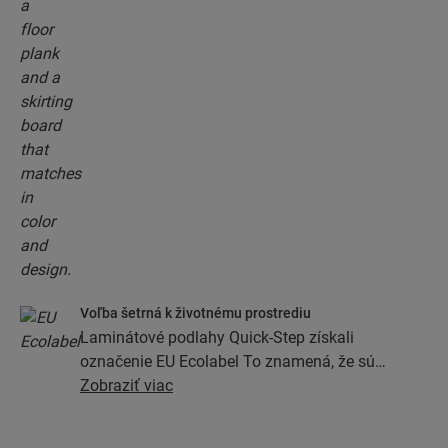
Voľba šetrná k životnému prostrediu
Laminátové podlahy Quick-Step získali
označenie EU Ecolabel To znamená, že sú
vyrobené z najmenej 80 % trvalo udržateľného
Zobraziť viac
zdroja dreva, pričom súčasťou ich zloženia nie sú
nebezpečné látky a vyrábajú sa v energeticky