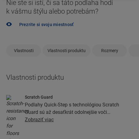
Nie ste si istí, či sa táto podlaha hodí
k vášmu štýlu alebo potrebám?
Prezrite si svoju miestnosť
Vlastnosti
Vlastnosti produktu
Rozmery
Vlastnosti produktu
Scratch Guard
Podlahy Quick-Step s technológiou Scratch
Guard sú až desaťkrát odolnejšie voči
poškriabaniu ako podlahy bez nej.
Zobraziť viac