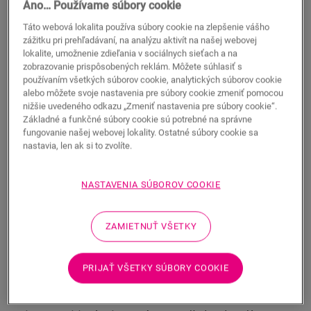
Autentické skosenie
Áno… Používame súbory cookie
Standardna deska
Táto webová lokalita používa súbory cookie na zlepšenie vášho
Kompatibilné s podlahovým kúrením a chladením
zážitku pri prehľadávaní, na analýzu aktivít na našej webovej
Vodoodolné
lokalite, umožnenie zdieľania v sociálnych sieťach a na
zobrazovanie prispôsobených reklám. Môžete súhlasiť s
46,90
EUR/m²
Dostupné v
2 varianty/-ov
používaním všetkých súborov cookie, analytických súborov cookie
alebo môžete svoje nastavenia pre súbory cookie zmeniť pomocou
Odporúčaná maloobchodná cena (s DPH)
nižšie uvedeného odkazu „Zmeniť nastavenia pre súbory cookie“.
Nájdite predajcu vo svojom okolí
Základné a funkčné súbory cookie sú potrebné na správne
fungovanie našej webovej lokality. Ostatné súbory cookie sa
nastavia, len ak si to zvolíte.
Chcete vidieť túto podlahu naživo? Máte ešte nejaké
otázky? Žiadny problém! Vždy sa nájde v blízkom
okolí predajca Quick-Step.
NASTAVENIA SÚBOROV COOKIE
ZAMIETNUŤ VŠETKY
HĽADAŤ
PRIJAŤ VŠETKY SÚBORY COOKIE