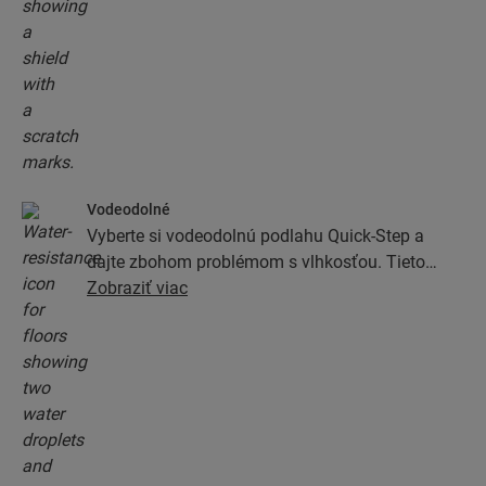
Vodeodolné
Vyberte si vodeodolnú podlahu Quick-Step a
dajte zbohom problémom s vlhkosťou. Tieto
podlahy majú výnimočne štýlový a prírodný
Zobraziť viac
vzhľad a zároveň sú 100% odolné voči vlhkosti,
vďaka čomu je ich umývanie jednoduchšie než
kedykoľvek predtým.