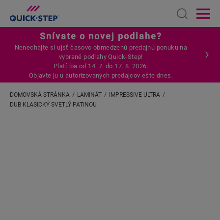
Open sear
Ope
Snívate o novej podlahe?
Nenechajte si ujsť časovo obmedzenú predajnú ponuku na
vybrané podlahy Quick-Step!
Platí iba od 14. 7. do 17. 8. 2026.
Objavte ju u autorizovaných predajcov ešte dnes.
DOMOVSKÁ STRÁNKA
LAMINÁT
IMPRESSIVE ULTRA
DUB KLASICKÝ SVETLÝ PATINOU
Zadajte svoju lokalitu