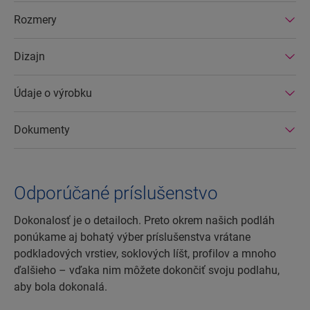
účinných továrňach. Okrem toho majú
Rozmery
laminátové podlahy Quick-Step veľmi dlhú
životnosť a rozšírenú záruku na výrobok, dajú sa
Dizajn
ľahko opraviť a ľahko odstrániť.
Údaje o výrobku
Dokumenty
Odporúčané príslušenstvo
Dokonalosť je o detailoch. Preto okrem našich podláh
ponúkame aj bohatý výber príslušenstva vrátane
podkladových vrstiev, soklových líšt, profilov a mnoho
ďalšieho – vďaka nim môžete dokončiť svoju podlahu,
aby bola dokonalá.