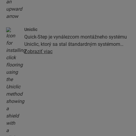
Uniclic
Quick-Step je vynálezcom montážneho systému
Uniclic, ktorý sa stal štandardným systémom
montáže zacvaknutím. Vďaka revolučnému a
Zobraziť viac
patentovanému systému zacvakávania môžete
spájať podlahové dosky jednoduchým
zacvaknutím.