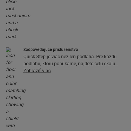
Zodpovedajúce príslušenstvo
Quick-Step je viac než len podlaha. Pre každú
podlahu, ktorú ponúkame, nájdete celú škálu
príslušenstva vrátane podkladových vrstiev,
Zobraziť viac
dokončovacích profilov a soklových líšt, ktoré sa
dokonale zhodujú s farbou podlahy.