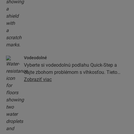
Vodeodolné
Vyberte si vodeodolnú podlahu Quick-Step a
dajte zbohom problémom s vlhkosťou. Tieto
podlahy majú výnimočne štýlový a prírodný
Zobraziť viac
vzhľad a zároveň sú 100% odolné voči vlhkosti,
vďaka čomu je ich umývanie jednoduchšie než
kedykoľvek predtým.