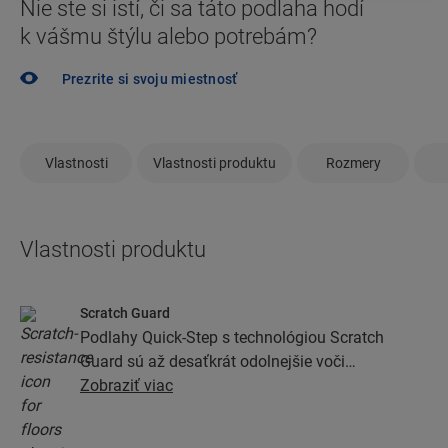
Nie ste si istí, či sa táto podlaha hodí
k vášmu štýlu alebo potrebám?
Prezrite si svoju miestnosť
Vlastnosti
Vlastnosti produktu
Rozmery
Vlastnosti produktu
Scratch Guard
Podlahy Quick-Step s technológiou Scratch
Guard sú až desaťkrát odolnejšie voči
poškriabaniu ako podlahy bez nej.
Zobraziť viac