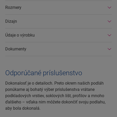
účinných továrňach. Okrem toho majú
Rozmery
laminátové podlahy Quick-Step veľmi dlhú
životnosť a rozšírenú záruku na výrobok, dajú sa
Dizajn
ľahko opraviť a ľahko odstrániť.
Údaje o výrobku
Dokumenty
Odporúčané príslušenstvo
Dokonalosť je o detailoch. Preto okrem našich podláh
ponúkame aj bohatý výber príslušenstva vrátane
podkladových vrstiev, soklových líšt, profilov a mnoho
ďalšieho – vďaka nim môžete dokončiť svoju podlahu,
aby bola dokonalá.