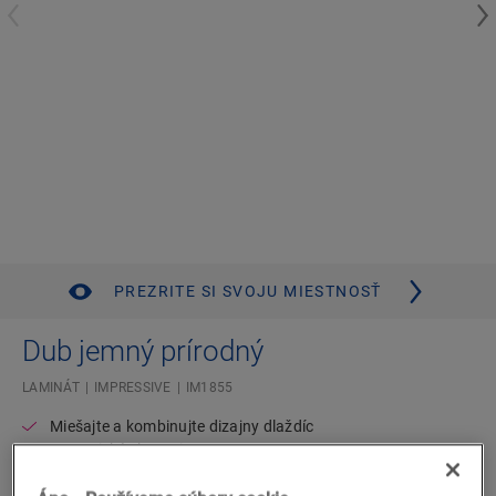
PREZRITE SI SVOJU MIESTNOSŤ
Dub jemný prírodný
LAMINÁT
IMPRESSIVE
IM1855
Miešajte a kombinujte dizajny dlaždíc
Autentické skosenie
Standardna deska