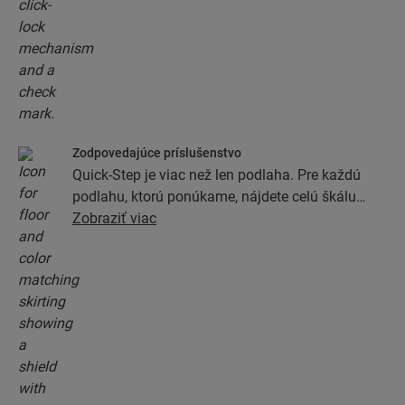
Zodpovedajúce príslušenstvo
Quick-Step je viac než len podlaha. Pre každú
podlahu, ktorú ponúkame, nájdete celú škálu
príslušenstva vrátane podkladových vrstiev,
Zobraziť viac
dokončovacích profilov a soklových líšt, ktoré sa
dokonale zhodujú s farbou podlahy.