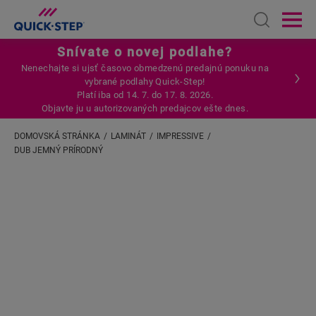
Open sear
Ope
Snívate o novej podlahe?
Nenechajte si ujsť časovo obmedzenú predajnú ponuku na
vybrané podlahy Quick-Step!
Platí iba od 14. 7. do 17. 8. 2026.
Objavte ju u autorizovaných predajcov ešte dnes.
DOMOVSKÁ STRÁNKA
LAMINÁT
IMPRESSIVE
DUB JEMNÝ PRÍRODNÝ
Zadajte svoju lokalitu