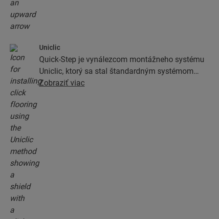
Uniclic
Quick-Step je vynálezcom montážneho systému
Uniclic, ktorý sa stal štandardným systémom
montáže zacvaknutím. Vďaka revolučnému a
Zobraziť viac
patentovanému systému zacvakávania môžete
spájať podlahové dosky jednoduchým
zacvaknutím.