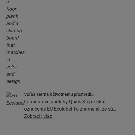
Voľba šetrná k životnému prostrediu
Laminátové podlahy Quick-Step získali
označenie EU Ecolabel To znamená, že sú
vyrobené z najmenej 80 % trvalo udržateľného
Zobraziť viac
zdroja dreva, pričom súčasťou ich zloženia nie sú
nebezpečné látky a vyrábajú sa v energeticky