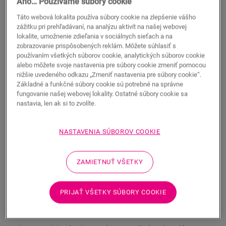
Kompatibilné s podlahovým kúrením a chladením
Áno… Používame súbory cookie
Autentický vzhľad dreva
Táto webová lokalita používa súbory cookie na zlepšenie vášho
Doživotná záruka pre obytné budovy
zážitku pri prehľadávaní, na analýzu aktivít na našej webovej
Vodoodolné
lokalite, umožnenie zdieľania v sociálnych sieťach a na
zobrazovanie prispôsobených reklám. Môžete súhlasiť s
35,90
používaním všetkých súborov cookie, analytických súborov cookie
EUR/m²
Dostupné v
2 varianty/-ov
alebo môžete svoje nastavenia pre súbory cookie zmeniť pomocou
Odporúčaná maloobchodná cena (s DPH)
nižšie uvedeného odkazu „Zmeniť nastavenia pre súbory cookie“.
Základné a funkčné súbory cookie sú potrebné na správne
Nájdite predajcu vo svojom okolí
fungovanie našej webovej lokality. Ostatné súbory cookie sa
nastavia, len ak si to zvolíte.
Chcete vidieť túto podlahu naživo? Máte ešte nejaké
otázky? Žiadny problém! Vždy sa nájde v blízkom
okolí predajca Quick-Step.
NASTAVENIA SÚBOROV COOKIE
ZAMIETNUŤ VŠETKY
HĽADAŤ
PRIJAŤ VŠETKY SÚBORY COOKIE