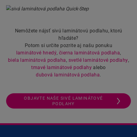
Nemôžete nájsť sivú laminátovú podlahu, ktorú
hľadáte?
Potom si určite pozrite aj našu ponuku
laminátové hnedý
,
čierna laminátová podlaha
,
biela laminátová podlaha
,
svetlé laminátové podlahy
,
tmavé laminátové podlahy
alebo
dubová laminátová podlaha
.
OBJAVTE NAŠE SIVÉ LAMINÁTOVÉ
PODLAHY