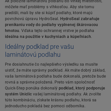
Ak položíte laminátovú podlahu do vlhkej miestnosti,
môžete mať problémy s vlhkosťou. Aby ste tomu
predišli, mali by ste si kúpiť podlahy, ktoré majú
povrchovú úpravu HydroSeal.
HydroSeal zabraňuje
prenikaniu vody do podlahy vyplnenej škárovacou
hmotou
. Vďaka tejto ochrannej vrstve je podlaha
ideálna na použitie v kuchyniach a kúpeľniach
.
Ideálny podklad pre vašu
laminátovú podlahu
Pre dosiahnutie čo najlepšieho výsledku sa musíte
uistiť, že máte správny podklad. Ak máte dobrý základ,
vaša laminátová podlaha bude dokonalá, pretože bude
rovná a správne položená. Preto vám spoločnosť
Quick-Step ponúka dokonalý
podklad, ktorý podporuje
systém Uniclic
vašej laminátovej podlahy. Ak zvolíte
túto kombináciu, získate krásnu podlahu, ktorá sa
jednoducho pokladá bez pomoci odborníka.