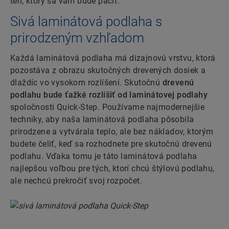
ten, ktorý sa vám bude páčiť.
Sivá laminátová podlaha s
prirodzeným vzhľadom
Každá laminátová podlaha má dizajnovú vrstvu, ktorá
pozostáva z obrazu skutočných drevených dosiek a
dlaždíc vo vysokom rozlíšení. Skutočnú
drevenú
podlahu bude ťažké rozlíšiť od laminátovej podlahy
spoločnosti Quick-Step. Používame najmodernejšie
techniky, aby naša laminátová podlaha pôsobila
prirodzene a vytvárala teplo, ale bez nákladov, ktorým
budete čeliť, keď sa rozhodnete pre skutočnú drevenú
podlahu. Vďaka tomu je táto laminátová podlaha
najlepšou voľbou pre tých, ktorí chcú štýlovú podlahu,
ale nechcú prekročiť svoj rozpočet.