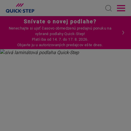
Open sear
Ope
Snívate o novej podlahe?
Nenechajte si ujsť časovo obmedzenú predajnú ponuku na
vybrané podlahy Quick-Step!
Platí iba od 14. 7. do 17. 8. 2026.
Objavte ju u autorizovaných predajcov ešte dnes.
DOMOVSKÁ STRÁNKA
LAMINÁT
SIVÁ LAMINÁTOVÁ PODLAHA
SIVÁ
LAMINÁTOVÁ PODLAHA