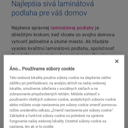
Najlepšia sivá laminátová
podlaha pre váš domov
Nájdenie správnej
laminátovej podlahy
je
dôležitým krokom, keď chcete zo svojho domova
vytvoriť jedinečné a útulné miesto. Ak hľadáte
vysoko kvalitnú laminátovú podlahu, spoločnosť
Quick-Step má všetko, čo potrebujete. Ponúkame
vám podlahu s autentickým vzhľadom dreva,
Áno… Používame súbory cookie
ktorá vytvorí vo vašom domove výnimočnú
atmosféru, ktorú hľadáte. Naše sivé laminátové
Táto webová lokalita používa súbory cookie na zlepšenie vášho
podlahy sú udržateľné, stabilné a väčšina z nich
zážitku pri prehľadávaní, na analýzu aktivít na našej webovej
lokalite, umožnenie zdieľania v sociálnych sieťach a na
je aj vodeodolná!
zobrazovanie prispôsobených reklám. Môžete súhlasiť s
používaním všetkých súborov cookie, analytických súborov cookie
POZRITE SI NAŠE SIVÉ LAMINÁTOVÉ
alebo môžete svoje nastavenia pre súbory cookie zmeniť pomocou
PODLAHY
nižšie uvedeného odkazu „Zmeniť nastavenia pre súbory cookie“.
Základné a funkčné súbory cookie sú potrebné na správne
fungovanie našej webovej lokality. Ostatné súbory cookie sa
nastavia, len ak si to zvolíte.