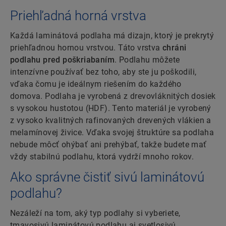
Priehľadná horná vrstva
Každá laminátová podlaha má dizajn, ktorý je prekrytý
priehľadnou hornou vrstvou. Táto vrstva
chráni
podlahu pred poškriabaním
. Podlahu môžete
intenzívne používať bez toho, aby ste ju poškodili,
vďaka čomu je ideálnym riešením do každého
domova. Podlaha je vyrobená z drevovláknitých dosiek
s vysokou hustotou (HDF). Tento materiál je vyrobený
z vysoko kvalitných rafinovaných drevených vlákien a
melamínovej živice. Vďaka svojej štruktúre sa podlaha
nebude môcť ohýbať ani prehýbať, takže budete mať
vždy stabilnú podlahu, ktorá vydrží mnoho rokov.
Ako správne čistiť sivú laminátovú
podlahu?
Nezáleží na tom, aký typ podlahy si vyberiete,
tmavosivú laminátovú podlahu aj svetlosivú