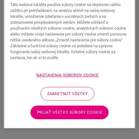
Farba zladená s podlahou
Táto webová lokalita používa súbory cookie na zlepšenie vášho
Vrchná vrstva odolná voči poškriabaniu
zážitku pri prehľadávaní, na analýzu aktivít na našej webovej
lokalite, umožnenie zdieľania v sociálnych sieťach a na
zobrazovanie prispôsobených reklám. Môžete súhlasiť s
používaním všetkých súborov cookie, analytických súborov cookie
alebo môžete svoje nastavenia pre súbory cookie zmeniť pomocou
nižšie uvedeného odkazu „Zmeniť nastavenia pre súbory cookie“.
Základné a funkčné súbory cookie sú potrebné na správne
HĽADAŤ
fungovanie našej webovej lokality. Ostatné súbory cookie sa
nastavia, len ak si to zvolíte.
Vlastnosti produktu
NASTAVENIA SÚBOROV COOKIE
Táto vysoká, rovná soklová lišta, ktorá dokonale ladí s farbou
vašej podlahy. Má praktické drážky zabudované v zadnej časti
na uloženie káblov. Soklovú lištu možno jednoducho
ZAMIETNUŤ VŠETKY
namontovať pomocou nášho lepidla One4All Glue alebo s
koľajnicou. Pre vodotesný povrch vám odporúčame
skombinovať ich s pásom Foamstrip, súpravou Hydrokit a
PRIJAŤ VŠETKY SÚBORY COOKIE
Hydrostripom. Táto soklová lišta je taktiež dostupná
v pretierateľnej bielej verzii (QSPSKRPAINT).