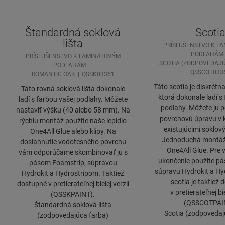
Štandardná soklová
Scoti
lišta
PRÍSLUŠENSTVO K L
PODLAHÁM
PRÍSLUŠENSTVO K LAMINÁTOVÝM
SCOTIA (ZODPOVEDAJÚ
PODLAHÁM
QSSCOT033
ROMANTIC OAK
QSSK03361
Táto scotia je diskrétna
Táto rovná soklová lišta dokonale
ktorá dokonale ladí s
ladí s farbou vašej podlahy. Môžete
podlahy. Môžete ju p
nastaviť výšku (40 alebo 58 mm). Na
povrchovú úpravu v 
rýchlu montáž použite naše lepidlo
existujúcimi soklový
One4All Glue alebo klipy. Na
Jednoduchá montáž 
dosiahnutie vodotesného povrchu
One4All Glue. Pre
vám odporúčame skombinovať ju s
ukončenie použite pá
pásom Foamstrip, súpravou
súpravu Hydrokit a Hyd
Hydrokit a Hydrostripom. Taktiež
scotia je taktiež
dostupné v pretierateľnej bielej verzii
v pretierateľnej bie
(QSSKPAINT).
(QSSCOTPAI
Štandardná soklová lišta
Scotia (zodpovedaj
(zodpovedajúca farba)