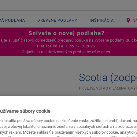
VÁ PODLAHA
DREVENÉ PODLAHY
INŠPIRÁCIA
N
Snívate o novej podlahe?
jte si ujsť časovo obmedzenú predajnú ponuku na vybrané podlahy Quick
Platí iba od 14. 7. do 17. 8. 2026.
Objavte ju u autorizovaných predajcov ešte dnes.
Scotia (zodp
PRÍSLUŠENSTVO K LAMINÁTOV
Krásna povrchová úprav
Pre vašu laminátovú pod
užívame súbory cookie
 lokalita používa súbory cookie na zlepšenie vášho zážitku pri prehľadávaní, n
našej webovej lokalite, umožnenie zdieľania v sociálnych sieťach a na zobrazova
ných reklám. Môžete súhlasiť s používaním všetkých súborov cookie, analytick