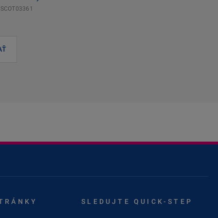
SSCOT03361
AŤ
STRÁNKY
SLEDUJTE QUICK-STEP