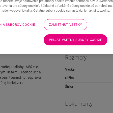
bo môžete svoje nastavenia pre súbory cookie zmeniť pomocou nižšie uvedené
stavenia pre súbory cookie“. Základné a funkčné súbory cookie sú potrebné na
našej webovej lokality. Ostatné súbory cookie sa nastavia, len ak si to zvolíte.
NIA SÚBOROV COOKIE
ZAMIETNUŤ VŠETKY
Dokumenty
Preskočiť na
PRIJAŤ VŠETKY SÚBORY COOKIE
Rozmery
u vašej podlahy. Môžete ju
Výška
ovými lištami. Jednoduchá
e pás Foamstrip, súpravu
Dĺžka
nej bielej verzii
Šírka
Dokumenty