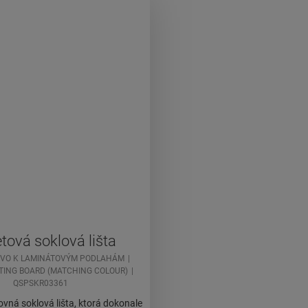
tová soklová lišta
TVO K LAMINÁTOVÝM PODLAHÁM
TING BOARD (MATCHING COLOUR)
QSPSKR03361
ovná soklová lišta, ktorá dokonale