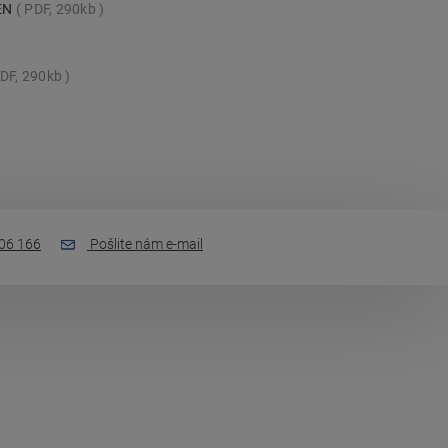
_EN
PDF, 290kb
DF, 290kb
06 166
Pošlite nám e-mail