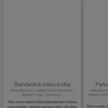
Štandardná soklová lišta
Parke
PRÍSLUŠENSTVO K LAMINÁTOVÝM PODLAHÁM
PRÍSLUŠENS
ROMANTIC OAK
QSSK03361
PARQUET SKIR
Táto rovná soklová lišta dokonale ladí s farbou
Táto vysoká, r
vašej podlahy. Môžete nastaviť výšku (40 alebo