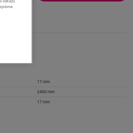
ho odkazu
 správne
17 mm
2400 mm
17 mm