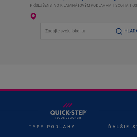
PRÍSLUŠENSTVO K LAMINÁTOVÝM PODLAHÁM
SCOTIA
Q
Zadajte svoju lokalitu
HĽAD
TYPY PODLAHY
ĎALŠIE 