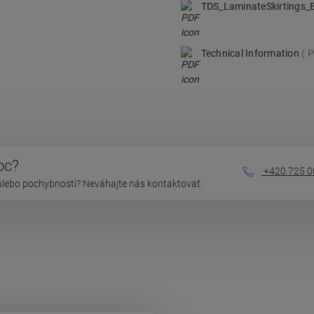
TDS_LaminateSkirtings
Technical Information
P
oc?
+420 725 0
alebo pochybnosti? Neváhajte nás kontaktovať.