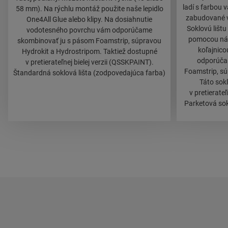
ladí s farbou 
58 mm). Na rýchlu montáž použite naše lepidlo
zabudované v 
One4All Glue alebo klipy. Na dosiahnutie
Soklovú liš
vodotesného povrchu vám odporúčame
pomocou nášh
skombinovať ju s pásom Foamstrip, súpravou
koľajnico
Hydrokit a Hydrostripom. Taktiež dostupné
odporúča
v pretierateľnej bielej verzii (QSSKPAINT).
Foamstrip, sú
Štandardná soklová lišta (zodpovedajúca farba)
Táto sokl
v pretierate
Parketová sok