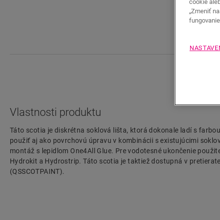
cookie ale
„Zmeniť na
fungovanie 
NASTAVE
Vlastnosti produktu
Táto scotia je diskrétna soklová lišta, ktorá dokonale ladí s farbo
použiť aj ako povrchovú úpravu v kombinácii s existujúcimi sokl
montáž s lepidlom One4All Glue. Pre vodotesné ukončenie použit
Hydrokit a Hydrostrip. Táto scotia je taktiež dostupná v pretierateľ
(QSSCOTPAINT).