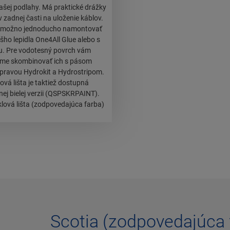
vašej podlahy. Má praktické drážky
zadnej časti na uloženie káblov.
tu možno jednoducho namontovať
o lepidla One4All Glue alebo s
u. Pre vodotesný povrch vám
me skombinovať ich s pásom
pravou Hydrokit a Hydrostripom.
ová lišta je taktiež dostupná
ľnej bielej verzii (QSPSKRPAINT).
lová lišta (zodpovedajúca farba)
Scotia (zodpovedajúca 