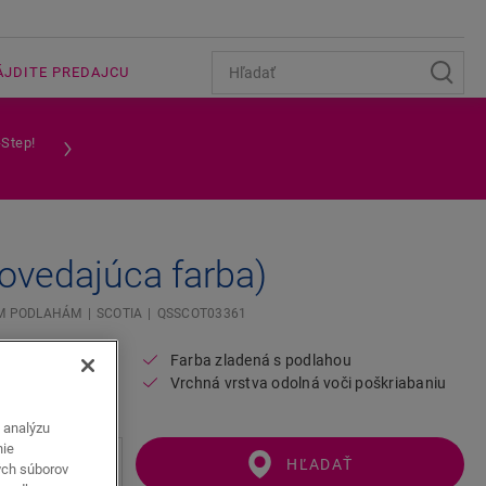
ÁJDITE PREDAJCU
-Step!
ovedajúca farba)
ÝM PODLAHÁM
SCOTIA
QSSCOT03361
a
Farba zladená s podlahou
lahu
Vrchná vrstva odolná voči poškriabaniu
a analýzu
nie
HĽADAŤ
ých súborov