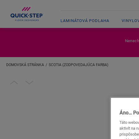
LAMINÁTOVÁ PODLAHA
VINYLO
Nenecha
DOMOVSKÁ STRÁNKA
SCOTIA (ZODPOVEDAJÚCA FARBA)
Zadajte svoju lokalitu
Open image in lightbox
Áno… Po
Táto webová
aktivít na 
prispôsobe