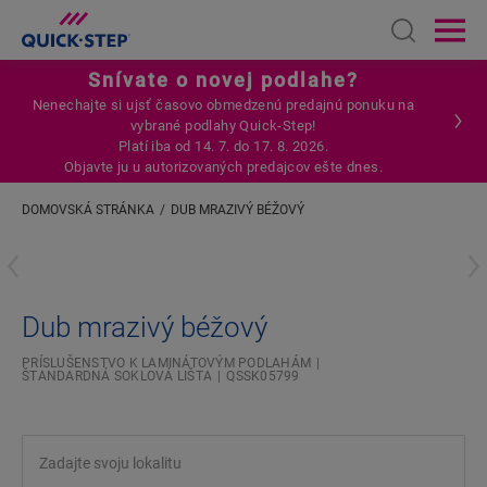
Open sear
Ope
Snívate o novej podlahe?
Nenechajte si ujsť časovo obmedzenú predajnú ponuku na
vybrané podlahy Quick-Step!
Platí iba od 14. 7. do 17. 8. 2026.
Objavte ju u autorizovaných predajcov ešte dnes.
DOMOVSKÁ STRÁNKA
DUB MRAZIVÝ BÉŽOVÝ
Zadajte svoju lokalitu
Dub mrazivý béžový
PRÍSLUŠENSTVO K LAMINÁTOVÝM PODLAHÁM
ŠTANDARDNÁ SOKLOVÁ LIŠTA
QSSK05799