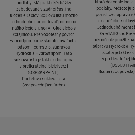
ktorá dokonale ladí s
podlahy. Má praktické drážky
podlahy. Môžete ju p
zabudované v zadnej časti na
povrchovú úpravu v 
uloženie káblov. Soklovú lištu možno
existujúcimi soklový
jednoducho namontovať pomocou
Jednoduchá montáž 
nášho lepidla One4All Glue alebo s
One4All Glue. Pre
koľajnicou. Pre vodotesný povrch
ukončenie použite pá
vám odporúčame skombinovať ich s
súpravu Hydrokit a Hyd
pásom Foamstrip, súpravou
scotia je taktiež
Hydrokit a Hydrostripom. Táto
v pretierateľnej bie
soklová lišta je taktiež dostupná
(QSSCOTPAI
v pretierateľnej bielej verzii
Scotia (zodpovedaj
(QSPSKRPAINT).
Parketová soklová lišta
(zodpovedajúca farba)