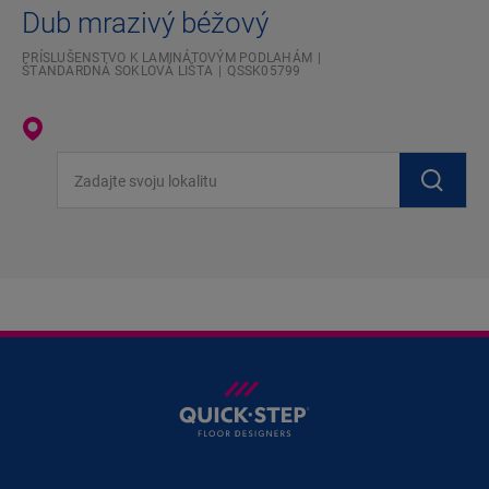
Dub mrazivý béžový
PRÍSLUŠENSTVO K LAMINÁTOVÝM PODLAHÁM
ŠTANDARDNÁ SOKLOVÁ LIŠTA
QSSK05799
Zadajte svoju lokalitu