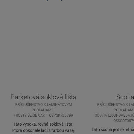
Parketová soklová lišta
Scoti
PRÍSLUŠENSTVO K LAMINÁTOVÝM
PRÍSLUŠENSTVO K L
PODLAHÁM
PODLAHÁM
FROSTY BEIGE OAK
QSPSKR05799
SCOTIA (ZODPOVEDAJÚ
QSSCOT057
Táto vysoká, rovná soklová lišta,
Táto scotia je diskrétna
ktorá dokonale ladí s farbou vašej