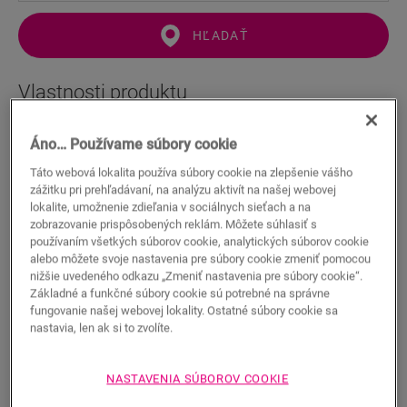
HĽADAŤ
Vlastnosti produktu
Táto rovná soklová lišta dokonale ladí s farbou vašej podlahy.
Áno… Používame súbory cookie
Môžete nastaviť výšku (40 alebo 58 mm). Na rýchlu montáž
použite naše lepidlo One4All Glue alebo klipy. Na dosiahnutie
Táto webová lokalita používa súbory cookie na zlepšenie vášho
vodotesného povrchu vám odporúčame skombinovať ju s
zážitku pri prehľadávaní, na analýzu aktivít na našej webovej
pásom Foamstrip, súpravou Hydrokit a Hydrostripom. Taktiež
lokalite, umožnenie zdieľania v sociálnych sieťach a na
dostupné v pretierateľnej bielej verzii (QSSKPAINT).
zobrazovanie prispôsobených reklám. Môžete súhlasiť s
používaním všetkých súborov cookie, analytických súborov cookie
alebo môžete svoje nastavenia pre súbory cookie zmeniť pomocou
nižšie uvedeného odkazu „Zmeniť nastavenia pre súbory cookie“.
Rozmery
Základné a funkčné súbory cookie sú potrebné na správne
fungovanie našej webovej lokality. Ostatné súbory cookie sa
nastavia, len ak si to zvolíte.
Dokumenty
NASTAVENIA SÚBOROV COOKIE