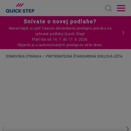
Open sear
Ope
Snívate o novej podlahe?
Nenechajte si ujsť časovo obmedzenú predajnú ponuku na
vybrané podlahy Quick-Step!
Platí iba od 14. 7. do 17. 8. 2026.
Objavte ju u autorizovaných predajcov ešte dnes.
DOMOVSKÁ STRÁNKA
PRETIERATEĽNÁ ŠTANDARDNÁ SOKLOVÁ LIŠTA
Zadajte svoju lokalitu