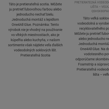
PRETIERATEĽNÁ VODEOD
Táto je pretierateľná scotia. Môžete
LIŠTA – VEĽK
ju pretrieť ľubovoľnou farbou alebo
QSHSK80PAI
jednoducho nechať bielu.
Táto veľká soklová
Jednoduchá montáž s lepidlom
vodeodolná a vyrobe
One4All Glue. Poznámka: Tento
recyklovateľného po
výrobok nie je vhodný na používanie
Môžete ju pretrieť ľub
vo vlhkých miestnostiach, ako je
alebo jednoducho ne
kúpeľňa alebo kuchyňa, v našom
Jednoduchá montáž 
sortimente však nájdete veľa ďalších
One4All Glue. Na d
vodeodolných soklových líšt.
vodotesného pov
Pretierateľná Scotia
odporúčame skombin
Foamstrip a súpravo
Pretierateľná vodeod
lišta – veľ