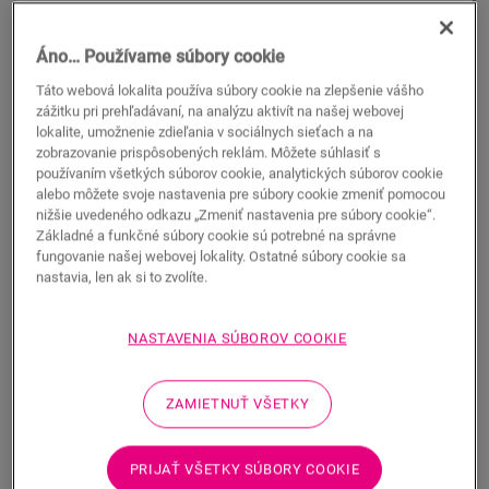
Áno… Používame súbory cookie
Táto webová lokalita používa súbory cookie na zlepšenie vášho
zážitku pri prehľadávaní, na analýzu aktivít na našej webovej
lokalite, umožnenie zdieľania v sociálnych sieťach a na
zobrazovanie prispôsobených reklám. Môžete súhlasiť s
používaním všetkých súborov cookie, analytických súborov cookie
alebo môžete svoje nastavenia pre súbory cookie zmeniť pomocou
nižšie uvedeného odkazu „Zmeniť nastavenia pre súbory cookie“.
Základné a funkčné súbory cookie sú potrebné na správne
fungovanie našej webovej lokality. Ostatné súbory cookie sa
Pretierateľná štandardná soklová
nastavia, len ak si to zvolíte.
lišta
NASTAVENIA SÚBOROV COOKIE
PRÍSLUŠENSTVO K LAMINÁTOVÝM PODLAHÁM
PRETIERATEĽNÁ ŠTANDARDNÁ SOKLOVÁ LIŠTA
QSSKPAINT
ZAMIETNUŤ VŠETKY
PRIJAŤ VŠETKY SÚBORY COOKIE