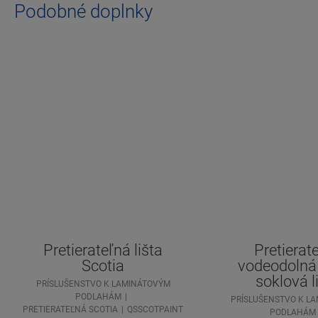
Podobné doplnky
Pretierateľná lišta
Pretierat
Scotia
vodeodolná
soklová l
PRÍSLUŠENSTVO K LAMINÁTOVÝM
PODLAHÁM
PRÍSLUŠENSTVO K L
PRETIERATEĽNÁ SCOTIA
QSSCOTPAINT
PODLAHÁM