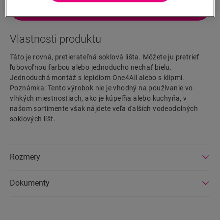
HĽADAŤ
Vlastnosti produktu
Táto je rovná, pretierateľná soklová lišta. Môžete ju pretrieť
ľubovoľnou farbou alebo jednoducho nechať bielu.
Jednoduchá montáž s lepidlom One4All alebo s klipmi.
Poznámka: Tento výrobok nie je vhodný na používanie vo
vlhkých miestnostiach, ako je kúpeľňa alebo kuchyňa, v
našom sortimente však nájdete veľa ďalších vodeodolných
soklových líšt.
Rozmery
Dokumenty