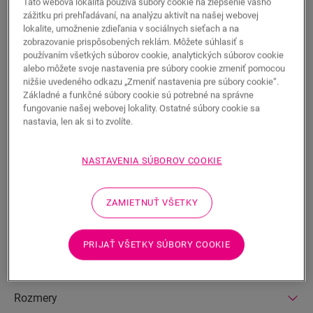
Táto webová lokalita používa súbory cookie na zlepšenie vášho
zážitku pri prehľadávaní, na analýzu aktivít na našej webovej
lokalite, umožnenie zdieľania v sociálnych sieťach a na
zobrazovanie prispôsobených reklám. Môžete súhlasiť s
používaním všetkých súborov cookie, analytických súborov cookie
alebo môžete svoje nastavenia pre súbory cookie zmeniť pomocou
nižšie uvedeného odkazu „Zmeniť nastavenia pre súbory cookie“.
HĽADAŤ
Základné a funkčné súbory cookie sú potrebné na správne
fungovanie našej webovej lokality. Ostatné súbory cookie sa
nastavia, len ak si to zvolíte.
Vlastnosti produktu
Táto scotia je diskrétna soklová lišta, ktorá dokonale ladí s
NASTAVENIA SÚBOROV COOKIE
farbou vašej podlahy. Môžete ju použiť aj ako povrchovú
úpravu v kombinácii s existujúcimi soklovými lištami.
Jednoduchá montáž s lepidlom One4All Glue. Pre vodotesné
ZAMIETNUŤ VŠETKY
ukončenie použite pás Foamstrip, súpravu Hydrokit a
Hydrostrip. Táto scotia je taktiež dostupná v pretierateľnej
bielej verzii (QSSCOTPAINT).
PRIJAŤ VŠETKY SÚBORY COOKIE
Rozmery