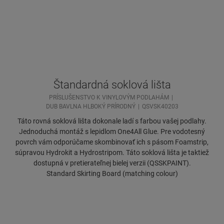
Štandardná soklová lišta
PRÍSLUŠENSTVO K VINYLOVÝM PODLAHÁM
DUB BAVLNA HLBOKÝ PRÍRODNÝ
QSVSK40203
Táto rovná soklová lišta dokonale ladí s farbou vašej podlahy.
Jednoduchá montáž s lepidlom One4All Glue. Pre vodotesný
povrch vám odporúčame skombinovať ich s pásom Foamstrip,
súpravou Hydrokit a Hydrostripom. Táto soklová lišta je taktiež
dostupná v pretierateľnej bielej verzii (QSSKPAINT).
Standard Skirting Board (matching colour)