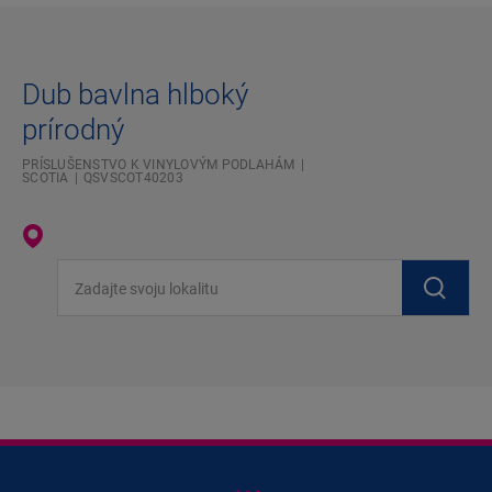
Dub bavlna hlboký
prírodný
PRÍSLUŠENSTVO K VINYLOVÝM PODLAHÁM
SCOTIA
QSVSCOT40203
Zadajte svoju lokalitu