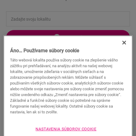
HĽADAŤ
Áno… Používame súbory cookie
Vlastnosti produktu
Táto webová lokalita používa súbory cookie na zlepšenie vášho
zážitku pri prehľadávaní, na analýzu aktivít na našej webovej
Táto rovná soklová lišta dokonale ladí s farbou vašej podlahy.
lokalite, umožnenie zdieľania v sociálnych sieťach a na
Jednoduchá montáž s lepidlom One4All Glue. Pre vodotesný
zobrazovanie prispôsobených reklám. Môžete súhlasiť s
povrch vám odporúčame skombinovať ich s pásom
používaním všetkých súborov cookie, analytických súborov cookie
Foamstrip, súpravou Hydrokit a Hydrostripom. Táto soklová
alebo môžete svoje nastavenia pre súbory cookie zmeniť pomocou
lišta je taktiež dostupná v pretierateľnej bielej verzii
nižšie uvedeného odkazu „Zmeniť nastavenia pre súbory cookie“.
(QSSKPAINT).
Základné a funkčné súbory cookie sú potrebné na správne
fungovanie našej webovej lokality. Ostatné súbory cookie sa
nastavia, len ak si to zvolíte.
Rozmery
NASTAVENIA SÚBOROV COOKIE