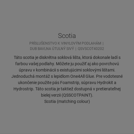
Scotia
PRÍSLUŠENSTVO K VINYLOVÝM PODLAHÁM
DUB BAVLNA ÚTULNÝ SIVÝ
QSVSCOT40202
Táto scotia je diskrétna soklová lišta, ktorá dokonale ladí s
farbou vašej podlahy. Môžete ju použiť aj ako povrchovú
úpravu v kombinácii s existujúcimi soklovými lištami.
Jednoduchá montáž s lepidlom One4All Glue. Pre vodotesné
ukončenie použite pás Foamstrip, súpravu Hydrokit a
Hydrostrip. Táto scotia je taktiež dostupná v pretierateľnej
bielej verzii (QSSCOTPAINT).
Scotia (matching colour)