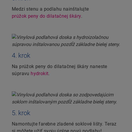
Medzi stenu a podlahu nainštalujte
prúžok peny do dilatačnej škáry
.
4. krok
Na prúžok peny do dilatačnej škáry naneste
súpravu
hydrokit
.
5. krok
Namontujte farebne zladené soklové lišty. Teraz
si môžete užiť svoju úplne novú podlahu!