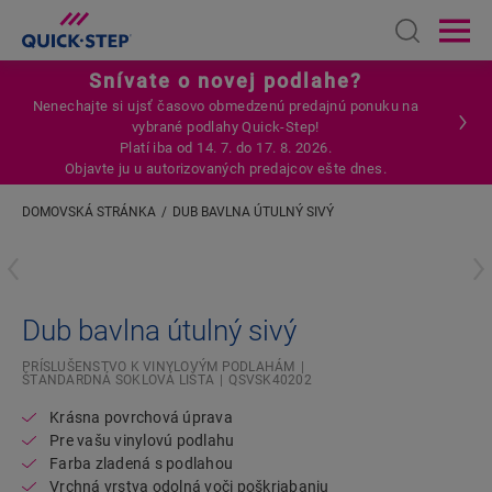
Open sear
Ope
Snívate o novej podlahe?
Nenechajte si ujsť časovo obmedzenú predajnú ponuku na
vybrané podlahy Quick-Step!
Platí iba od 14. 7. do 17. 8. 2026.
Objavte ju u autorizovaných predajcov ešte dnes.
DOMOVSKÁ STRÁNKA
DUB BAVLNA ÚTULNÝ SIVÝ
Zadajte svoju lokalitu
Dub bavlna útulný sivý
PRÍSLUŠENSTVO K VINYLOVÝM PODLAHÁM
ŠTANDARDNÁ SOKLOVÁ LIŠTA
QSVSK40202
Krásna povrchová úprava
Pre vašu vinylovú podlahu
Farba zladená s podlahou
Vrchná vrstva odolná voči poškriabaniu