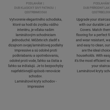
PODLAHÁM
PODLAHÁM
DUB KLASICKÝ SIVÝ PATINOU
DUB PRÍRODNÝ LA
QSSTRBIM03560
QSSTRBEL00
Vytvorenie elegantného schodiska,
Upgrade your staircase
ktoré sa hodí do zvyšku vášho
with our durable Lam
interiéru, je vďaka našim
Covers. Match them
laminátovým schodniciam
flooring for a perfect f
jednoduché. Môžete ich zladiť s
and wear resistant, wa
dizajnom svojej laminátovej podlahy
and easy to clean, our
Impressive a sú odolné proti
are the ideal choic
poškriabaniu a opotrebovaniu,
households. With easy 
odolné proti vode, ľahko sa čistia a
it's the most efficient 
ľahko sa inštalujú. Je to bezpochyby
your stairca
najefektívnejší spôsob renovácie
Laminátové kryty scho
schodov.
Laminátové kryty schodov -
Impressive