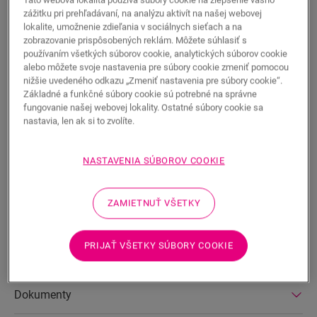
Táto webová lokalita používa súbory cookie na zlepšenie vášho
zážitku pri prehľadávaní, na analýzu aktivít na našej webovej
lokalite, umožnenie zdieľania v sociálnych sieťach a na
zobrazovanie prispôsobených reklám. Môžete súhlasiť s
používaním všetkých súborov cookie, analytických súborov cookie
alebo môžete svoje nastavenia pre súbory cookie zmeniť pomocou
HĽADAŤ
nižšie uvedeného odkazu „Zmeniť nastavenia pre súbory cookie“.
Základné a funkčné súbory cookie sú potrebné na správne
fungovanie našej webovej lokality. Ostatné súbory cookie sa
Vlastnosti produktu
nastavia, len ak si to zvolíte.
Tento odolný vinylový kryt na schody pre Alpha Vinyl čisto
dokončí vaše schody v tvare bullnose. Je vyrobený z
NASTAVENIA SÚBOROV COOKIE
podlahových dosiek, takže farba vašich schodov sa bude
dokonale hodiť k vašej podlahe. Pomocou lepidla One4All ho
môžete jednoducho nalepiť na schodisko
ZAMIETNUŤ VŠETKY
PRIJAŤ VŠETKY SÚBORY COOKIE
Rozmery
Dokumenty