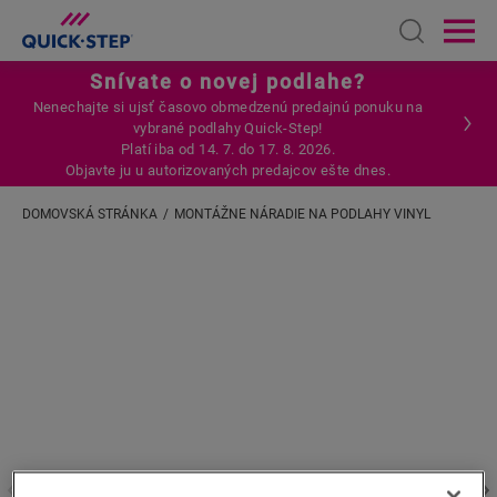
Open sear
Ope
Snívate o novej podlahe?
Nenechajte si ujsť časovo obmedzenú predajnú ponuku na
vybrané podlahy Quick-Step!
Platí iba od 14. 7. do 17. 8. 2026.
Objavte ju u autorizovaných predajcov ešte dnes.
DOMOVSKÁ STRÁNKA
MONTÁŽNE NÁRADIE NA PODLAHY VINYL
Zadajte svoju lokalitu