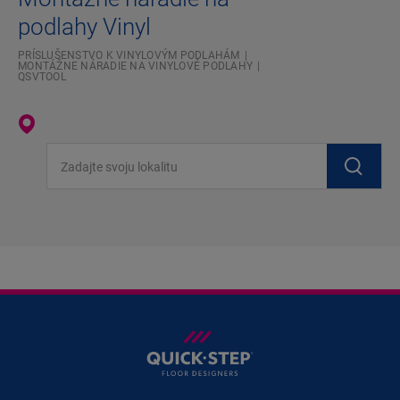
podlahy Vinyl
PRÍSLUŠENSTVO K VINYLOVÝM PODLAHÁM
MONTÁŽNE NÁRADIE NA VINYLOVÉ PODLAHY
QSVTOOL
Zadajte svoju lokalitu