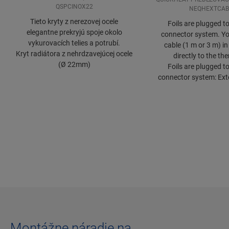
QSPCINOX22
NEQHEXTCAB
Tieto kryty z nerezovej ocele
Foils are plugged t
elegantne prekryjú spoje okolo
connector system. Yo
vykurovacích telies a potrubí.
cable (1 m or 3 m) in 
Kryt radiátora z nehrdzavejúcej ocele
directly to the th
(Ø 22mm)
Foils are plugged t
connector system: Ext
Montážne náradie na