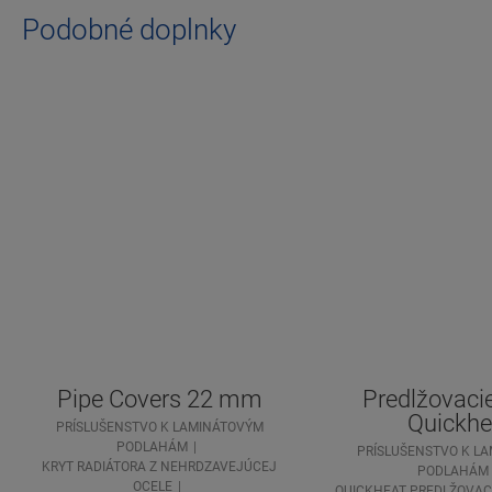
Podobné doplnky
Pipe Covers 22 mm
Predlžovaci
Quickhe
PRÍSLUŠENSTVO K LAMINÁTOVÝM
PODLAHÁM
PRÍSLUŠENSTVO K L
KRYT RADIÁTORA Z NEHRDZAVEJÚCEJ
PODLAHÁM
OCELE
QUICKHEAT PREDLŽOVACI