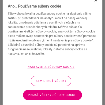
Áno… Používame súbory cookie
Táto webová lokalita používa súbory cookie na zlepšenie vášho
zážitku pri prehľadávaní, na analýzu aktivít na našej webovej
lokalite, umožnenie zdieľania v sociálnych sieťach a na
zobrazovanie prispôsobených reklám. Môžete súhlasiť s
používaním všetkých súborov cookie, analytických súborov cookie
alebo môžete svoje nastavenia pre súbory cookie zmeniť pomocou
nižšie uvedeného odkazu „Zmeniť nastavenia pre súbory cookie“.
Základné a funkčné súbory cookie sú potrebné na správne
fungovanie našej webovej lokality. Ostatné súbory cookie sa
nastavia, len ak si to zvolíte.
Montážne náradie na podlahy Vinyl
PRÍSLUŠENSTVO K VINYLOVÝM PODLAHÁM
NASTAVENIA SÚBOROV COOKIE
MONTÁŽNE NÁRADIE NA VINYLOVÉ PODLAHY
QSVTOOL
Pre vašu vinylovú podlahu
ZAMIETNUŤ VŠETKY
Presné a konštantné rezanie
Vyvinuté pre vašu podlahu
Jednoduchá montáž
PRIJAŤ VŠETKY SÚBORY COOKIE