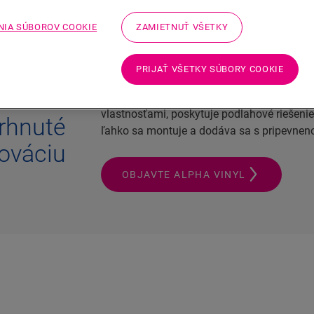
NIA SÚBOROV COOKIE
ZAMIETNUŤ VŠETKY
PRIJAŤ VŠETKY SÚBORY COOKIE
Keď ide o renováciu podlahy, podlaha
Quic
vlastnosťami, poskytuje podlahové riešenie
vrhnuté
ľahko sa montuje a dodáva sa s pripevnen
nováciu
OBJAVTE ALPHA VINYL