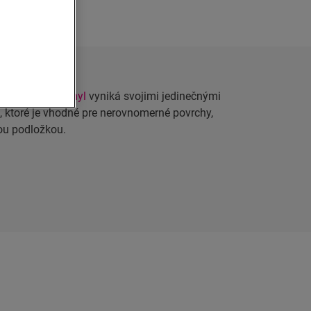
k-Step Alpha Vinyl
vyniká svojimi jedinečnými
, ktoré je vhodné pre nerovnomerné povrchy,
ou podložkou.