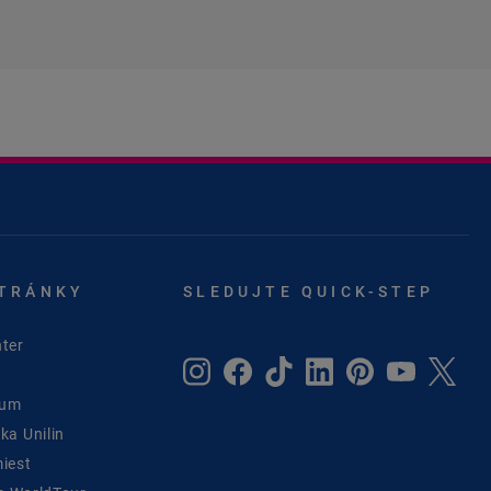
STRÁNKY
SLEDUJTE QUICK-STEP
ter
rum
ka Unilin
iest