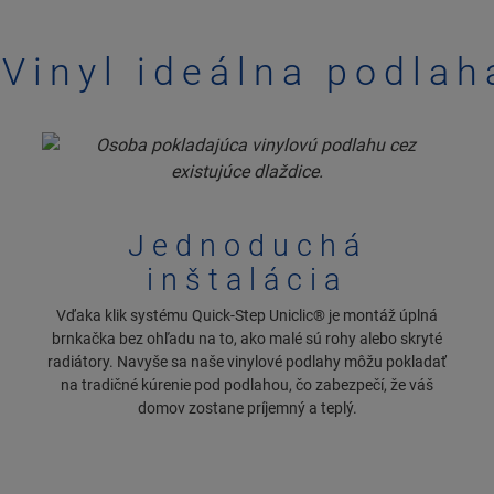
 Vinyl ideálna podlah
Jednoduchá
inštalácia
Vďaka klik systému Quick-Step Uniclic® je montáž úplná
brnkačka bez ohľadu na to, ako malé sú rohy alebo skryté
radiátory. Navyše sa naše vinylové podlahy môžu pokladať
na tradičné kúrenie pod podlahou, čo zabezpečí, že váš
domov zostane príjemný a teplý.