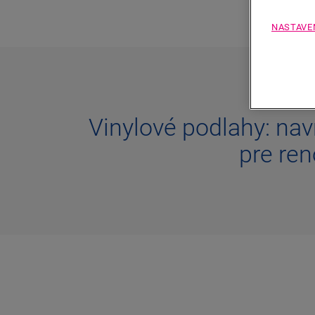
NASTAVE
Vinylové podlahy: na
pre re