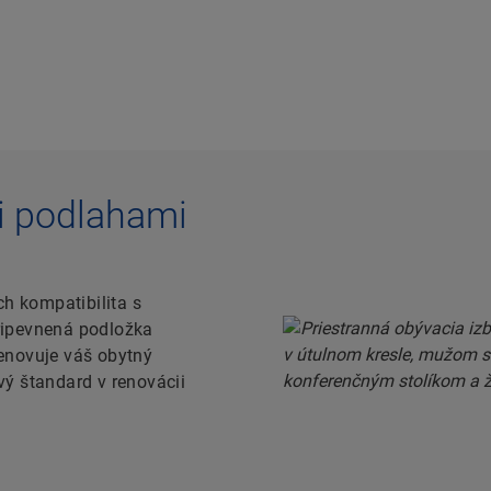
i podlahami
h kompatibilita s
ripevnená podložka
renovuje váš obytný
vý štandard v renovácii