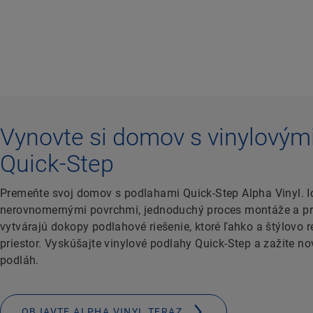
Vynovte si domov s vinylovým
Quick-Step
Premeňte svoj domov s podlahami Quick-Step Alpha Vinyl. Ic
nerovnomernými povrchmi, jednoduchý proces montáže a p
vytvárajú dokopy podlahové riešenie, ktoré ľahko a štýlovo 
priestor. Vyskúšajte vinylové podlahy Quick-Step a zažite no
podláh.
OBJAVTE ALPHA VINYL TERAZ