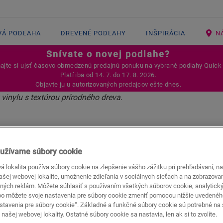
VÁ PODLAHA
DREVENÉ PODLAHY
INŠPIRÁCIA
N
Snívate o novej podlahe?
jte si ujsť časovo obmedzenú predajnú ponuku na vybrané podlahy Quick
Platí iba od 14. 7. do 17. 8. 2026.
Objavte ju u autorizovaných predajcov ešte dnes.
OVÁCII
HA QUICK STEP 
užívame súbory cookie
ÁLNA PRI RENOV
 lokalita používa súbory cookie na zlepšenie vášho zážitku pri prehľadávaní, n
našej webovej lokalite, umožnenie zdieľania v sociálnych sieťach a na zobrazova
ných reklám. Môžete súhlasiť s používaním všetkých súborov cookie, analytick
bo môžete svoje nastavenia pre súbory cookie zmeniť pomocou nižšie uvedené
stavenia pre súbory cookie“. Základné a funkčné súbory cookie sú potrebné na
našej webovej lokality. Ostatné súbory cookie sa nastavia, len ak si to zvolíte.