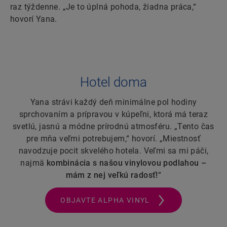
raz týždenne. „Je to úplná pohoda, žiadna práca,“
hovorí Yana.
Hotel doma
Yana strávi každý deň minimálne pol hodiny
sprchovaním a prípravou v kúpeľni, ktorá má teraz
svetlú, jasnú a módne prírodnú atmosféru. „Tento čas
pre mňa veľmi potrebujem,“ hovorí. „Miestnosť
navodzuje pocit skvelého hotela. Veľmi sa mi páči,
najmä
kombinácia s našou vinylovou podlahou –
mám z nej veľkú radosť!
“
OBJAVTE ALPHA VINYL