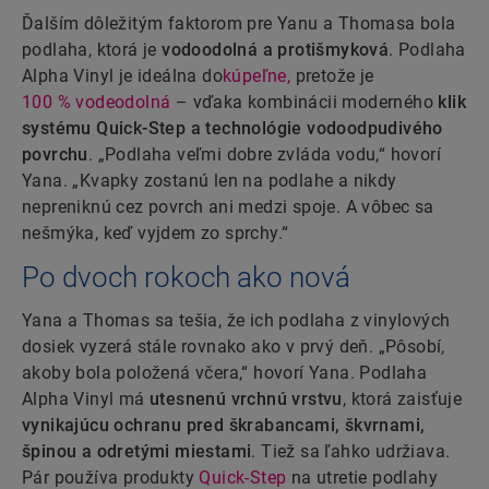
Ďalším dôležitým faktorom pre Yanu a Thomasa bola
podlaha, ktorá je
vodoodolná a protišmyková
. Podlaha
Alpha Vinyl je ideálna do
kúpeľne,
pretože je
100 % vodeodolná
– vďaka kombinácii moderného
klik
systému Quick-Step a technológie vodoodpudivého
povrchu
. „Podlaha veľmi dobre zvláda vodu,“ hovorí
Yana. „Kvapky zostanú len na podlahe a nikdy
nepreniknú cez povrch ani medzi spoje. A vôbec sa
nešmýka, keď vyjdem zo sprchy.“
Po dvoch rokoch ako nová
Yana a Thomas sa tešia, že ich podlaha z vinylových
dosiek vyzerá stále rovnako ako v prvý deň. „Pôsobí,
akoby bola položená včera,“ hovorí Yana. Podlaha
Alpha Vinyl má
utesnenú vrchnú vrstvu
, ktorá zaisťuje
vynikajúcu ochranu pred škrabancami, škvrnami,
špinou a odretými miestami
. Tiež sa ľahko udržiava.
Pár používa produkty
Quick-Step
na utretie podlahy