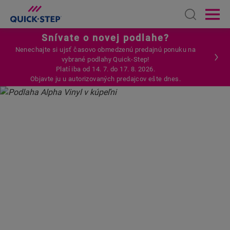
Open sear
Ope
Snívate o novej podlahe?
Nenechajte si ujsť časovo obmedzenú predajnú ponuku na
vybrané podlahy Quick-Step!
Platí iba od 14. 7. do 17. 8. 2026.
Objavte ju u autorizovaných predajcov ešte dnes.
DOMOVSKÁ STRÁNKA
PRÍBEHY QUICK-STEP
VINYLOVÁ PODLAHA KÚPEĽNE YANY HUREMOVIC
PERFEKTNÉ VYLEPŠENIE:
VINYLOVÁ PODLAHA
KÚPEĽNE YANY HUREMOVIC
„Naša vinylová kúpeľňová podlaha
vyzerá, akoby bola položená včera“