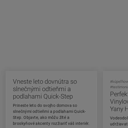
Vneste leto dovnútra so
#kúpeľňov
#testimoni
slnečnými odtieňmi a
Perfek
podlahami Quick-Step
Vinylo
Prineste leto do svojho domova so
Yany 
slnečnými odtieňmi a podlahami Quick-
Step. Objavte, ako môžu žlté a
Vodeodol
broskyňové akcenty rozžiariť váš interiér.
udržiavat