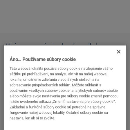
#kúpeľňové podlahy
#podlahy livyn
#testimonials
Krásna nová vinylová podlaha
kúpeľne Yany Huremovic
Áno… Používame súbory cookie
Táto webová lokalita používa súbory cookie na zlepšenie vášho
Influencerka Yana Huremovic píše o interiéroch, DIY
zážitku pri prehľadávaní, na analýzu aktivít na našej webovej
projektoch a jedle. Po dvoch rekonštrukciách domu
lokalite, umožnenie zdieľania v sociálnych sieťach a na
vedia so svojím partnerom Thomasom všetko o výbere
zobrazovanie prispôsobených reklám. Môžete súhlasiť s
používaním všetkých súborov cookie, analytických súborov cookie
kvalitných produktov pre svoj domov – preto si vybrali
alebo môžete svoje nastavenia pre súbory cookie zmeniť pomocou
podlahu Alpha Vinyl
na dokončenie svojej štýlovej
nižšie uvedeného odkazu „Zmeniť nastavenia pre súbory cookie“.
kúpeľne. Vinylové podlahy Alpha Vinyl, v ktorých sa
Základné a funkčné súbory cookie sú potrebné na správne
štýl spája s trvácnosťou a špičkovými vlastnosťami,
fungovanie našej webovej lokality. Ostatné súbory cookie sa
nastavia, len ak si to zvolíte.
sú praktické aj krásne. Je úplne vodeodolná, má
prirodzený vzhľad a pocit a pod nohami je nádherne