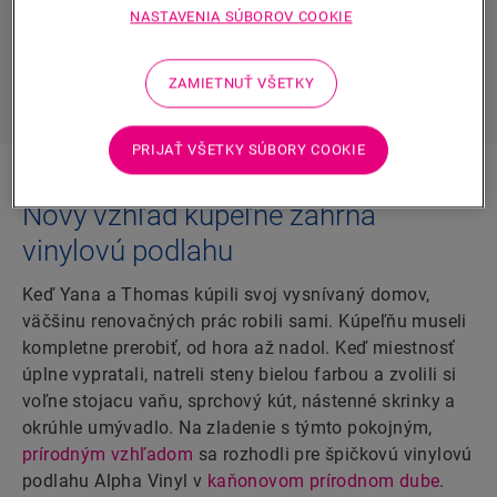
tichá.
NASTAVENIA SÚBOROV COOKIE
OBJAVTE ALPHA VINYL
ZAMIETNUŤ VŠETKY
PRIJAŤ VŠETKY SÚBORY COOKIE
Nový vzhľad kúpeľne zahŕňa
vinylovú podlahu
Keď Yana a Thomas kúpili svoj vysnívaný domov,
väčšinu renovačných prác robili sami. Kúpeľňu museli
kompletne prerobiť, od hora až nadol. Keď miestnosť
úplne vypratali, natreli steny bielou farbou a zvolili si
voľne stojacu vaňu, sprchový kút, nástenné skrinky a
okrúhle umývadlo. Na zladenie s týmto pokojným,
prírodným vzhľadom
sa rozhodli pre špičkovú vinylovú
podlahu Alpha Vinyl v
kaňonovom prírodnom dube
.