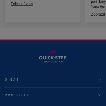
perfektný
Zobraziť viac
Yana Hur
kúpeľňu
Zobraziť
O NÁS
PRODUKTY